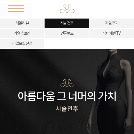
리얼 리뷰
시술 전후
자필 후기
리얼 스토리
언론보도
닥터케빈 TV
리얼모델 신청
아름다움 그 너머의 가치
시술전후