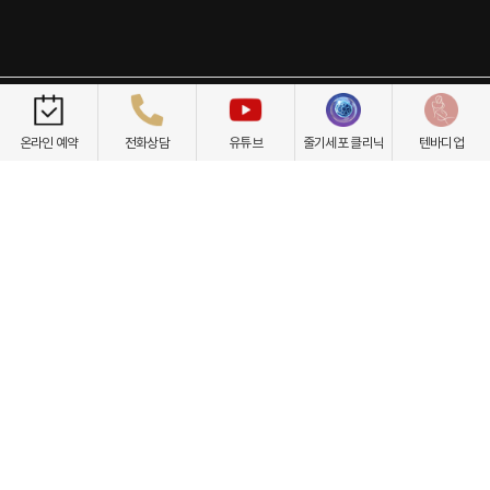
개인정보취급방침
이용약관
환자권리장전
비급여항목
온라인 예약
전화상담
유튜브
줄기세포 클리닉
텐바디업
닥터케빈의원
텐바디업
서울 서초구 강남대로 535 프린스타워 3층