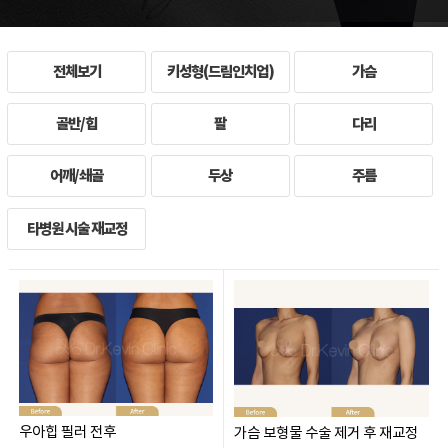
전체보기
키성형(드림인치업)
가슴
골반/힙
팔
다리
어깨/쇄골
두상
주름
타병원 시술 재교정
우아힙 필러 전후
가슴 보형물 수술 제거 후 재교정