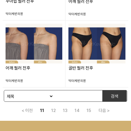
우아힙 필러 전후
어깨 필러 전후
닥터케빈의원
닥터케빈의원
어깨 필러 전후
골반 필러 전후
닥터케빈의원
닥터케빈의원
검색
< 이전
11
12
13
14
15
다음 >