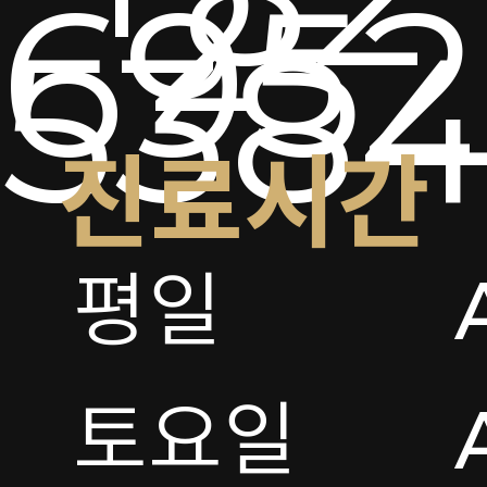
2-
6952
538
진료시간
평일

토요일 
