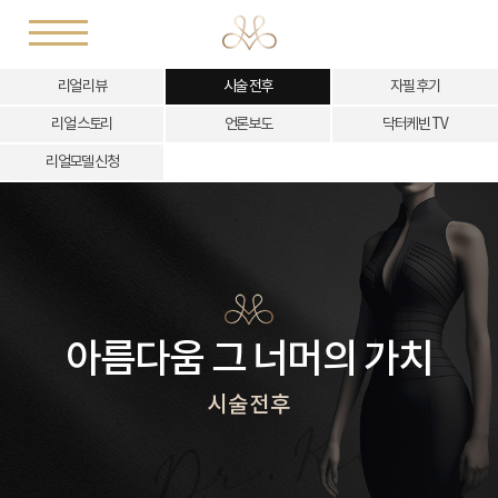
리얼 리뷰
시술 전후
자필 후기
리얼 스토리
언론보도
닥터케빈 TV
리얼모델 신청
아름다움 그 너머의 가치
시술전후