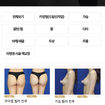
전체보기
키성형(드림인치업)
가슴
골반/힙
팔
다리
어깨/쇄골
두상
주름
타병원 시술 재교정
우이힙 필러 전후
가슴 필러 전후