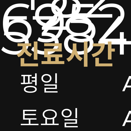
2-
6952
538
진료시간
평일

토요일 
