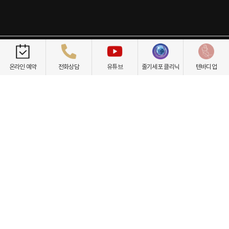
개인정보취급방침
이용약관
환자권리장전
비급여항목
온라인 예약
전화상담
유튜브
줄기세포 클리닉
텐바디업
닥터케빈의원
텐바디업
서울 서초구 강남대로 535 프린스타워 3층