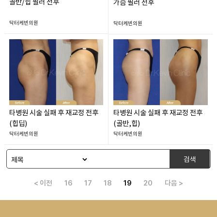
골반/힙 필러 전후
가슴 필러 전후
닥터케빈의원
닥터케빈의원
타병원 시술 실패 후 재교정 전후
타병원 시술 실패 후 재교정 전후
(힙딥)
(골반,힙)
닥터케빈의원
닥터케빈의원
검색
< 이전
16
17
18
19
20
다음 >