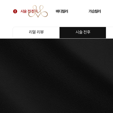
시술 전 필독
바디필러
가슴필러
시술 전 필독
골반필러 우아힙
가슴 필러
리얼 리뷰
시술 전후
대표원장 칼럼
허벅지 필러
가슴보형물 후 교정
병원 소개
휜다리 필러
텐바디업 필러 소개
팔뚝 필러
오시는 길
쇄골 필러
주름 필러