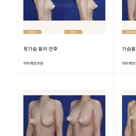
윗가슴 필러 전후
가슴필
닥터케빈의원
닥터케빈