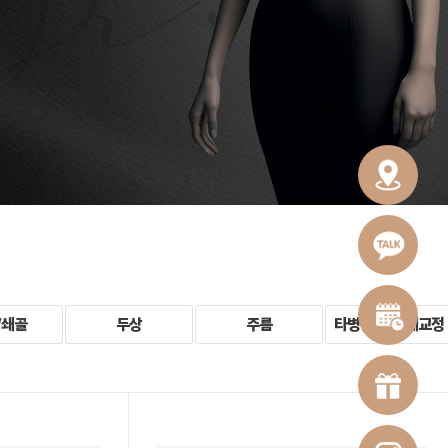
/쇄골
두상
주름
타병원 시술 재교정