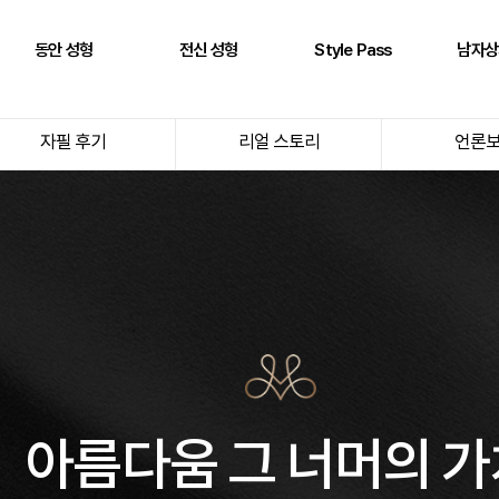
동안 성형
전신 성형
Style Pass
남자상
풀페이스 필러
두상 성형
뒤통수
어깨
자필 후기
리얼 스토리
언론
AntG 주사
어깨 필러
정수리
삼두근
페이스 에클레인
제시라인 필러
옆통수
이두근
바디 에클레인
다리 성형
본시멘트 후 교정
전완근
볼륨 리프팅
키성형
광배근
실리프팅
스킨플렉스
Stem950
Stemfill
아름다움 그 너머의 가