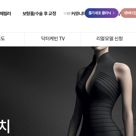
>
체필러
보형물/수술 후 교정
커뮤니티
줄기세포 클리닉
이벤트/예약
텐바디
Login
Join
 성형
힙보형물 후 교정
리얼 리뷰
이벤트
보도
닥터케빈 TV
리얼모델 신청
 성형
바디 비대칭
시술 전후
온라인 예약
 성형
사고 후 조직 결손 교정
자필 후기
온라인 상담
 성형
코 수술 후 교정
리얼 스토리
카카오톡 상담
 성형
언론보도
닥터케빈 TV
리얼모델 신청
치