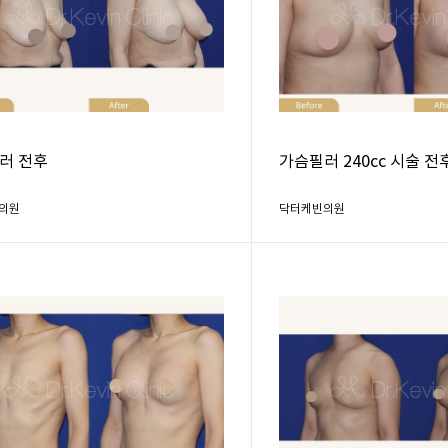
러 전후
가슴필러 240cc 시술 전
의원
닥터케빈의원