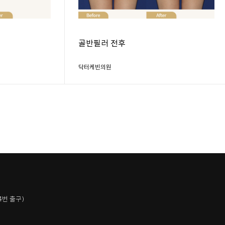
골반필러 전후
닥터케빈의원
4번 출구)