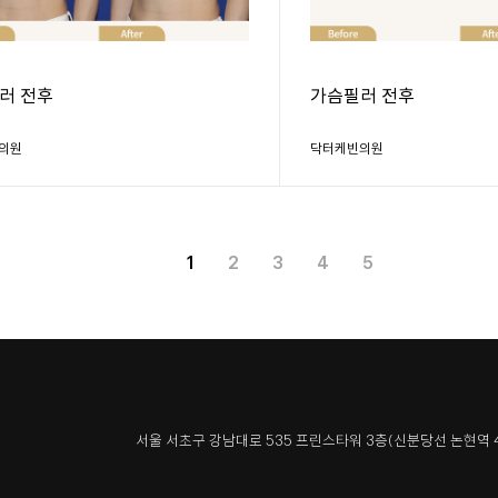
러 전후
가슴필러 전후
의원
닥터케빈의원
1
2
3
4
5
서울 서초구 강남대로 535 프린스타워 3층
(신분당선 논현역 