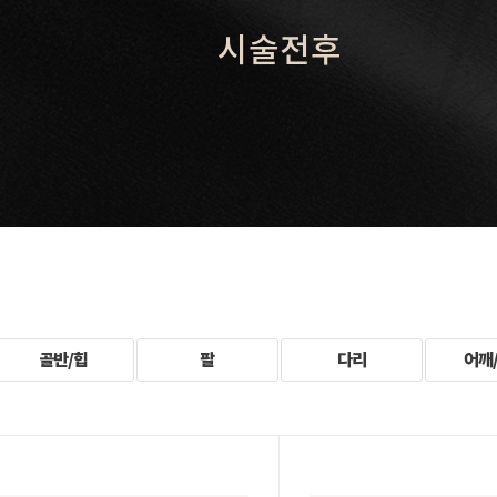
시술전후
골반/힙
팔
다리
어깨