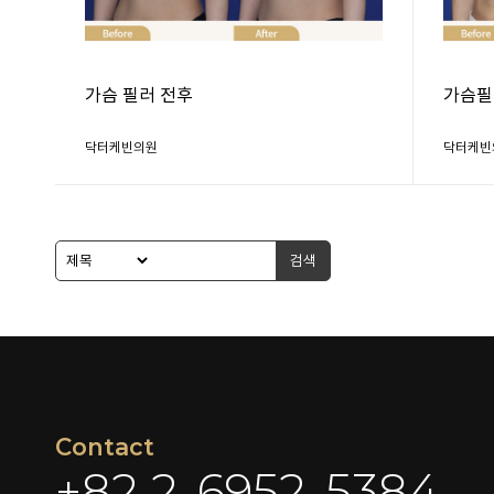
가슴 필러 전후
가슴필
닥터케빈의원
닥터케빈
검색
Contact
+82 2-6952-5384