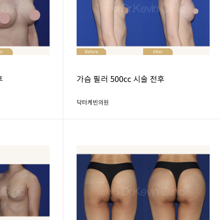
후
가슴 필러 500cc 시술 전후
닥터케빈의원