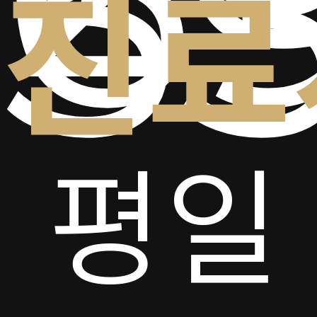
5
진료
평일
