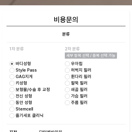
비용문의
분류
1차 분류
2차 분류
세부 항목 선택 / 중복 선택 가능
바디성형
우아힙
Style Pass
허벅지 필러
GAG지게
휜다리 필러
키성형
팔뚝 필러
보형물/수술 후 교정
쇄골 필러
전신 성형
가슴 필러
동안 성형
주름 필러
Stemcell
줄기세포 클리닉