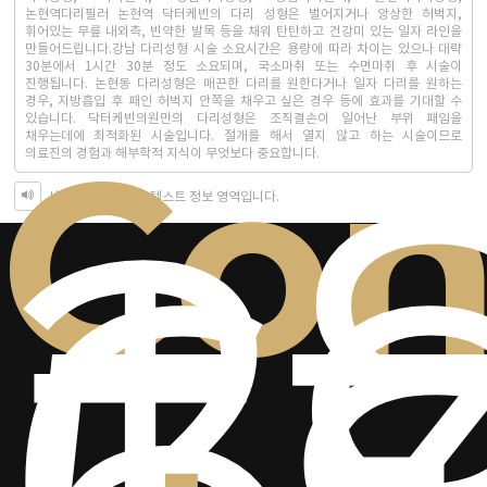
논현역다리필러 논현역 닥터케빈의 다리 성형은 벌어지거나 앙상한 허벅지,
휘어있는 무릎 내외측, 빈약한 발목 등을 채워 탄탄하고 건강미 있는 일자 라인을
만들어드립니다.강남 다리성형 시술 소요시간은 용량에 따라 차이는 있으나 대략
30분에서 1시간 30분 정도 소요되며, 국소마취 또는 수면마취 후 시술이
진행됩니다. 논현동 다리성형은 매끈한 다리를 원한다거나 일자 다리를 원하는
+
경우, 지방흡입 후 패인 허벅지 안쪽을 채우고 싶은 경우 등에 효과를 기대할 수
있습니다. 닥터케빈의원만의 다리성형은 조직결손이 일어난 부위 패임을
Con
채우는데에 최적화된 시술입니다. 절개를 해서 열지 않고 하는 시술이므로
2-
의료진의 경험과 해부학적 지식이 무엇보다 중요합니다.
6
시각장애인을 위한 텍스트 정보 영역입니다.