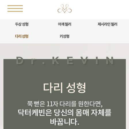
두상 성형
어깨 필러
제시라인 필러
다리 성형
키성형
다리 성형
쭉 뻗은 11자 다리를 원한다면,
닥터케빈은 당신의 몸매 자체를
바꿉니다.