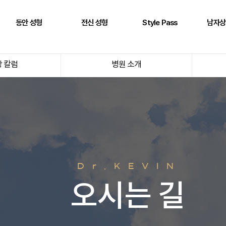
동안 성형
전신 성형
Style Pass
남자상
풀페이스 필러
두상 성형
뒤통수
어깨
 칼럼
병원 소개
AntG 주사
어깨 필러
정수리
삼두근
페이스 에클레인
제시라인 필러
옆통수
이두근
바디 에클레인
다리 성형
본시멘트 후 교정
전완근
볼륨 리프팅
키성형
광배근
실리프팅
스킨플렉스
Dr.KEVIN
Stem950
Stemfill
오시는 길