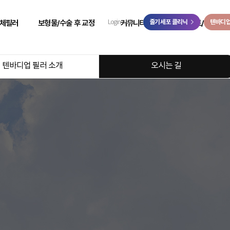
>
체필러
보형물/수술 후 교정
커뮤니티
줄기세포 클리닉
이벤트/예약
텐바디
Login
Join
 성형
힙보형물 후 교정
리얼 리뷰
이벤트
텐바디업 필러 소개
오시는 길
 성형
바디 비대칭
시술 전후
온라인 예약
 성형
사고 후 조직 결손 교정
자필 후기
온라인 상담
 성형
코 수술 후 교정
리얼 스토리
카카오톡 상담
 성형
언론보도
닥터케빈 TV
리얼모델 신청