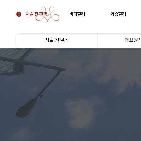
시술 전 필독
바디필러
가슴필러
시술 전 필독
골반필러 우아힙
가슴 필러
시술 전 필독
대표원장
대표원장 칼럼
허벅지 필러
가슴보형물 후 교정
병원 소개
휜다리 필러
텐바디업 필러 소개
팔뚝 필러
오시는 길
쇄골 필러
주름 필러