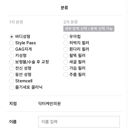
분류
1차 분류
2차 분류
세부 항목 선택 / 중복 선택 가능
바디성형
우아힙
Style Pass
허벅지 필러
GAG지게
휜다리 필러
키성형
팔뚝 필러
보형물/수술 후 교정
쇄골 필러
전신 성형
가슴 필러
동안 성형
주름 필러
Stemcell
줄기세포 클리닉
지점
닥터케빈의원
이름