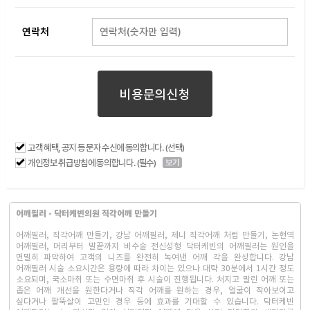
연락처
비용문의신청
고객 혜택, 공지 등 문자 수신에 동의합니다. (선택)
개인정보 취급방침에 동의합니다. (필수)
보기
어깨필러 - 닥터케빈의원 직각어깨 만들기
어깨필러, 직각어깨 만들기, 강남 어깨필러, 제니 직각어깨 처럼 만들기, 논현역
어깨필러, 머리부터 발끝까지 비수술 전신성형 닥터케빈의 어깨필러는 원인을
면밀히 파악하여 고객의 니즈를 완전히 녹여낸 어깨 각을 완성합니다. 강남
어깨필러 시술 소요시간은 용량에 따라 차이는 있으나 대략 30분에서 1시간 정도
소요되며, 국소마취 또는 수면마취 후 시술이 진행됩니다. 처지고 말린 어깨 또는
좁은 어깨 개선을 원한다거나 직각 어깨를 원하는 경우, 얼굴이 작아보이고
싶다거나 팔뚝살이 고민인 경우 등에 효과를 기대할 수 있습니다. 닥터케빈