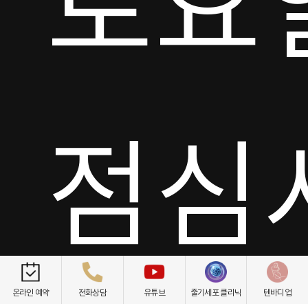
토요일
점심
온라인 예약
전화상담
유튜브
줄기세포 클리닉
텐바디업
일요일/공휴일 휴진