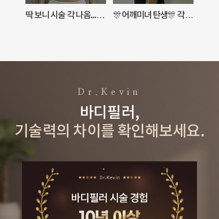
각
딱 보니 시술 각 나옴...🧐
🎊어깨미녀 탄생🎊 각
질
예쁘고 각(GAG)진
(GAG)지고 예쁜
어
여리여리한 어깨는
어깨라인 한 번 보세요🌈
리
당연지사🌈 with
with Dr. 케빈
닥터케빈
Dr.Kevin
바디필러,
기술력의 차이를 확인해보세요.