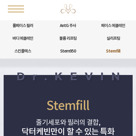
풀페이스 필러
AntG 주사
페이스 에클레인
바디 에클레인
볼륨 리프팅
실리프팅
스킨플렉스
Stem950
Stemfill
Stemfill
줄기세포와 필러의 결합,
닥터케빈만이 할 수 있는 특화