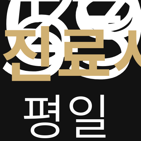
2-
69
5
진료
평일
