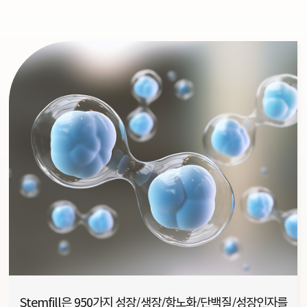
Stemfill은 950가지 성장/생장/항노화/단백질/성장인자를