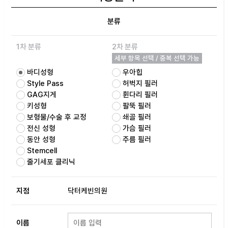
분류
1차 분류
2차 분류
세부 항목 선택 / 중복 선택 가능
바디성형
우아힙
Style Pass
허벅지 필러
GAG지게
휜다리 필러
키성형
팔뚝 필러
보형물/수술 후 교정
쇄골 필러
전신 성형
가슴 필러
동안 성형
주름 필러
Stemcell
줄기세포 클리닉
지점
닥터케빈의원
이름