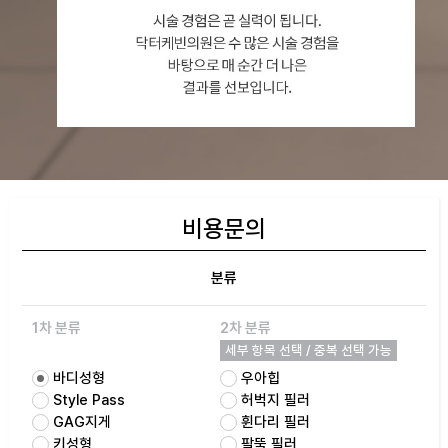
비용문의
분류
1차 분류
2차 분류
세부 항목 선택 / 중복 선택 가능
바디성형
우아힙
Style Pass
허벅지 필러
GAG지게
휜다리 필러
키성형
팔뚝 필러