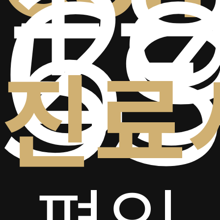
+
2-
6
5
진료