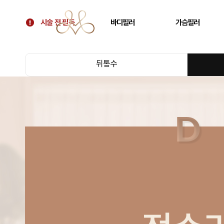
시술 전 필독
바디필러
가슴필러
시술 전 필독
골반필러 우아힙
가슴 필러
뒤통수
대표원장 칼럼
허벅지 필러
가슴보형물 후 교정
병원 소개
휜다리 필러
텐바디업 필러 소개
팔뚝 필러
오시는 길
쇄골 필러
주름 필러