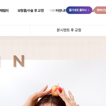
>
체필러
보형물/수술 후 교정
커뮤니티
줄기세포 클리닉
이벤트/예약
텐바디
Login
Join
 성형
힙보형물 후 교정
리얼 리뷰
이벤트
본시멘트 후 교정
 성형
바디 비대칭
시술 전후
온라인 예약
 성형
사고 후 조직 결손 교정
자필 후기
온라인 상담
 성형
코 수술 후 교정
리얼 스토리
카카오톡 상담
 성형
언론보도
닥터케빈 TV
리얼모델 신청