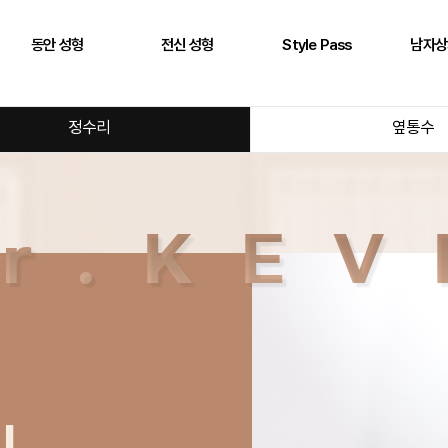
동안 성형
전신 성형
Style Pass
남자상
풀페이스 필러
두상 성형
뒤통수
어깨
정수리
옆통수
AntG 주사
어깨 필러
정수리
삼두근
페이스 에클레인
제시라인 필러
옆통수
이두근
바디 에클레인
다리 성형
본시멘트 후 교정
전완근
볼륨 리프팅
키성형
광배근
실리프팅
스킨플렉스
Stem950
Stemfill