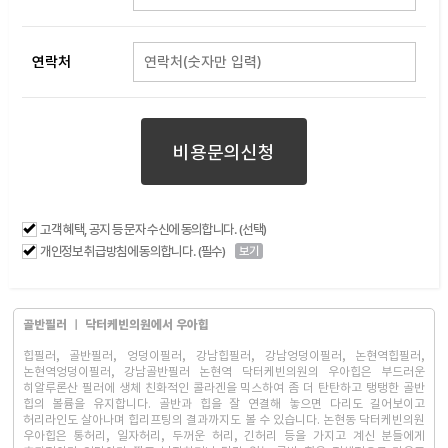
연락처
비용문의신청
고객 혜택, 공지 등 문자 수신에 동의합니다. (선택)
개인정보 취급방침에 동의합니다. (필수)
보기
골반필러 ㅣ 닥터케빈의원에서 우아힙
힙필러, 골반필러, 엉덩이필러, 강남힙필러, 강남엉덩이필러, 논현역힙필러,
논현역엉덩이필러, 강남골반필러 논현역 닥터케빈의원의 우아힙은 부드러운
히알루론산 필러에 생체 친화적인 콜라겐을 믹스하여 좀 더 탄탄하고 탱탱한 골반
힙의 볼륨을 유지합니다. 골반과 힙을 잘 연결해 놓으면 다리도 길어보이고
허리라인도 살아나며 힙리프팅의 결과까지도 볼 수 있습니다. 논현동 닥터케빈의원
우아힙은 통허리, 일자허리, 두꺼운 허리, 긴허리 등을 가지고 계신 분들에게