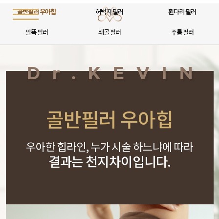
골반필러 우아힙
허벅지 필러
휜다리 필러
팔뚝 필러
쇄골 필러
주름 필러
골반필러 우아힙
우아한 힙라인, 누가 시술 하느냐에 따라
결과는 천지차이입니다.