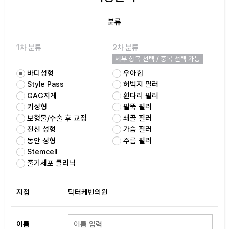
분류
1차 분류
2차 분류
세부 항목 선택 / 중복 선택 가능
바디성형
우아힙
Style Pass
허벅지 필러
GAG지게
휜다리 필러
키성형
팔뚝 필러
보형물/수술 후 교정
쇄골 필러
전신 성형
가슴 필러
동안 성형
주름 필러
Stemcell
줄기세포 클리닉
지점
닥터케빈의원
이름