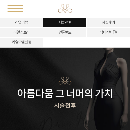
리얼 리뷰
시술 전후
자필 후기
리얼 스토리
언론보도
닥터케빈 TV
리얼모델 신청
아름다움 그 너머의 가치
시술전후