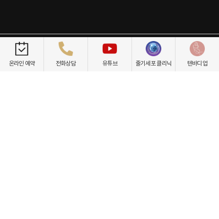
개인정보취급방침
이용약관
환자권리장전
비급여항목
온라인 예약
전화상담
유튜브
줄기세포 클리닉
텐바디업
닥터케빈의원
텐바디업
서울 서초구 강남대로 535 프린스타워 3층