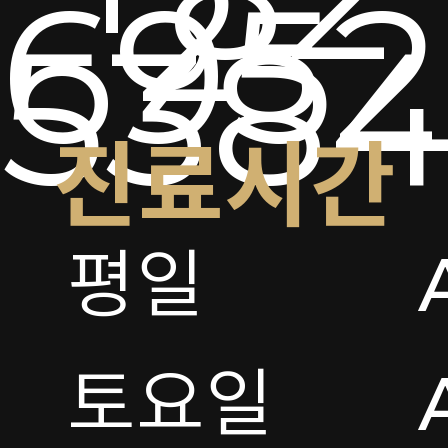
2-
6952
538
진료시간
평일

토요일 
