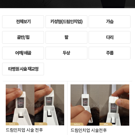
전체보기
키성형(드림인치업)
가슴
골반/힙
팔
다리
어깨/쇄골
두상
주름
타병원 시술 재교정
드림인치업 시술 전후
드림인치업 시술전후