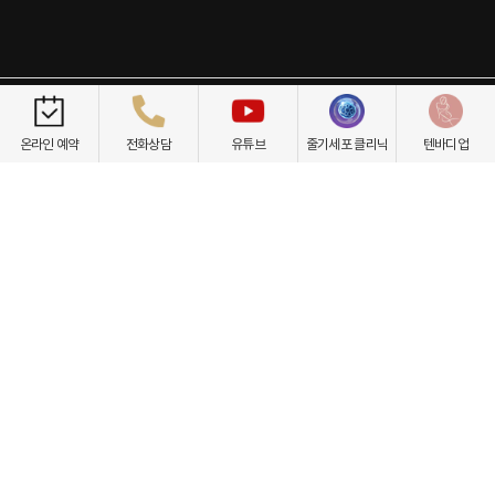
개인정보취급방침
이용약관
환자권리장전
비급여항목
온라인 예약
전화상담
유튜브
줄기세포 클리닉
텐바디업
닥터케빈의원
텐바디업
서울 서초구 강남대로 535 프린스타워 3층