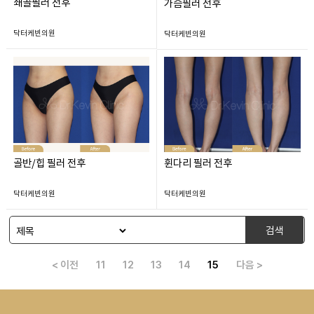
쇄골필러 전후
가슴필러 전후
닥터케빈의원
닥터케빈의원
골반/힙 필러 전후
휜다리 필러 전후
닥터케빈의원
닥터케빈의원
검색
< 이전
11
12
13
14
15
다음 >