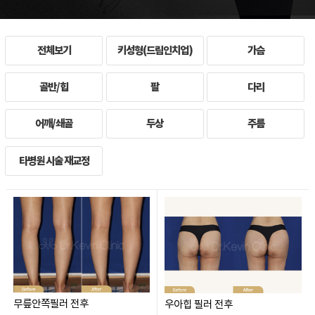
전체보기
키성형(드림인치업)
가슴
골반/힙
팔
다리
어깨/쇄골
두상
주름
타병원 시술 재교정
무릎안쪽필러 전후
우아힙 필러 전후