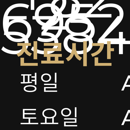
2-
6952
538
진료시간
평일

토요일 
