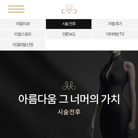
리얼 리뷰
시술 전후
자필 후기
리얼 스토리
언론보도
닥터케빈 TV
리얼모델 신청
아름다움 그 너머의 가치
시술전후