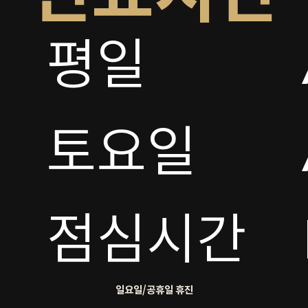
평일

토요일 

점심시간
일요일/공휴일 휴진