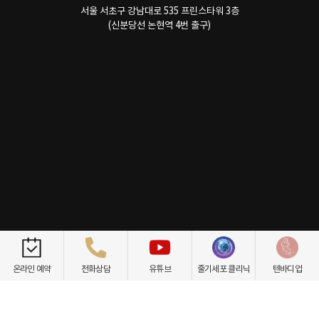
서울 서초구 강남대로 535 프린스타워 3층
(신분당선 논현역 4번 출구)
개인정보취급방침
이용약관
환자권리장전
비급여항목
온라인 예약
전화상담
유튜브
줄기세포 클리닉
텐바디업
닥터케빈의원
텐바디업