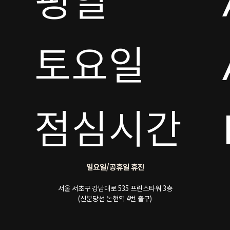
평일

토요일 

점심시간
일요일/공휴일 휴진
서울 서초구 강남대로 535 프린스타워 3층
(신분당선 논현역 4번 출구)