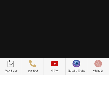
개인정보취급방침
이용약관
환자권리장전
비급여항목
온라인 예약
전화상담
유튜브
줄기세포 클리닉
텐바디업
닥터케빈의원
텐바디업