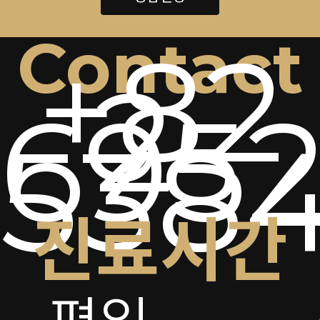
Contact
+82
2-
6952
538
진료시간