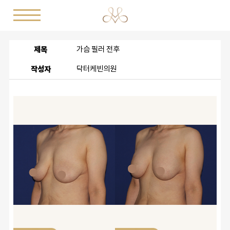
제목
가슴 필러 전후
작성자
닥터케빈의원