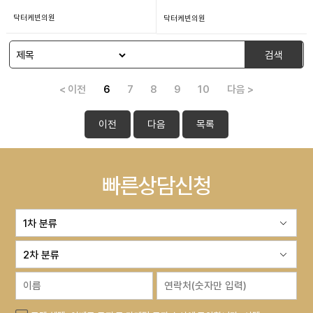
닥터케빈의원
닥터케빈의원
검색
< 이전
6
7
8
9
10
다음 >
이전
다음
목록
빠른상담신청