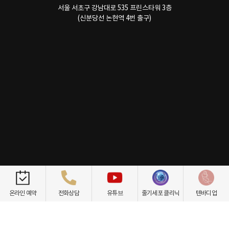
서울 서초구 강남대로 535 프린스타워 3층
(신분당선 논현역 4번 출구)
개인정보취급방침
이용약관
환자권리장전
비급여항목
온라인 예약
전화상담
유튜브
줄기세포 클리닉
텐바디업
닥터케빈의원
텐바디업