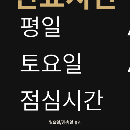
평일

토요일 

점심시간
일요일/공휴일 휴진