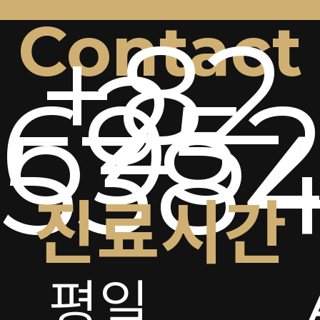
Contact
+82
2-
6952
538
진료시간
평일
