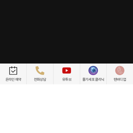
개인정보취급방침
이용약관
환자권리장전
비급여항목
온라인 예약
전화상담
유튜브
줄기세포 클리닉
텐바디업
닥터케빈의원
텐바디업