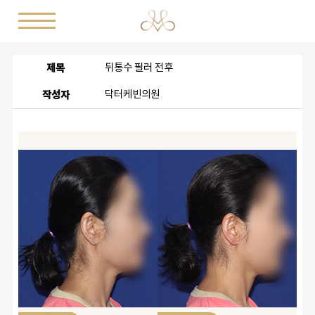
제목
뒤통수 필러 전후
작성자
닥터케빈의원