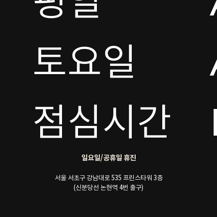
평일

토요일 

점심시간
일요일/공휴일 휴진
서울 서초구 강남대로 535 프린스타워 3층
(신분당선 논현역 4번 출구)