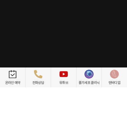
개인정보취급방침
이용약관
환자권리장전
비급여항목
온라인 예약
전화상담
유튜브
줄기세포 클리닉
텐바디업
닥터케빈의원
텐바디업