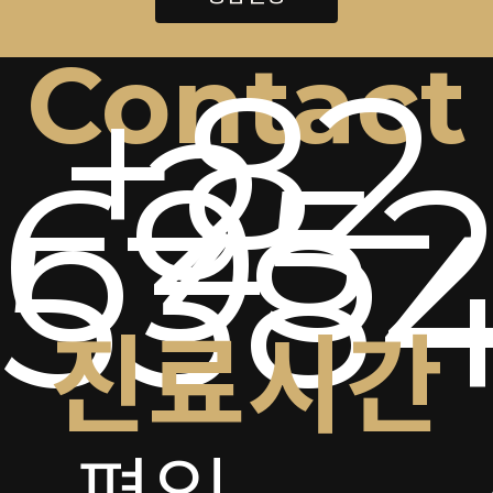
Contact
+82
2-
6952
538
진료시간