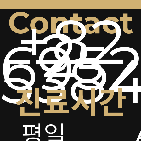
Contact
+82
2-
6952
538
진료시간
평일
