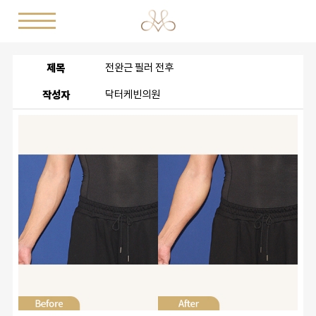
제목
전완근 필러 전후
작성자
닥터케빈의원