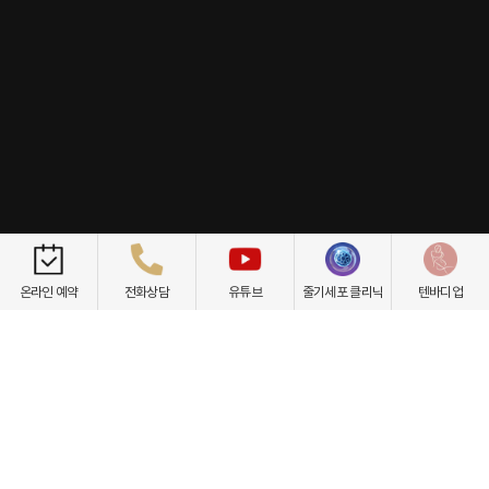
개인정보취급방침
이용약관
환자권리장전
비급여항목
온라인 예약
전화상담
유튜브
줄기세포 클리닉
텐바디업
닥터케빈의원
텐바디업