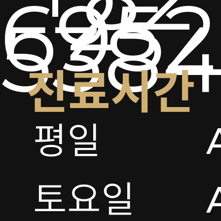
2-
6952
538
진료시간
평일

토요일 
