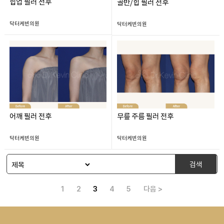
힙업 필러 전후
골반/힙 필러 전후
닥터케빈의원
닥터케빈의원
어깨 필러 전후
무릎 주름 필러 전후
닥터케빈의원
닥터케빈의원
검색
1
2
3
4
5
다음 >