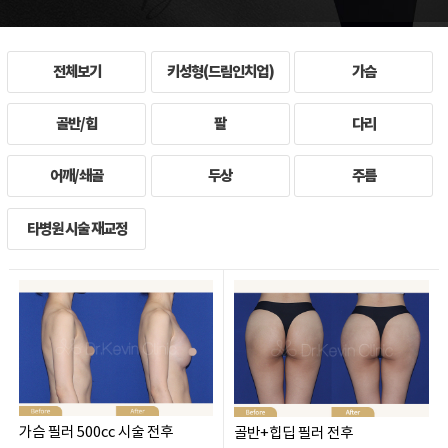
전체보기
키성형(드림인치업)
가슴
골반/힙
팔
다리
어깨/쇄골
두상
주름
타병원 시술 재교정
가슴 필러 500cc 시술 전후
골반+힙딥 필러 전후