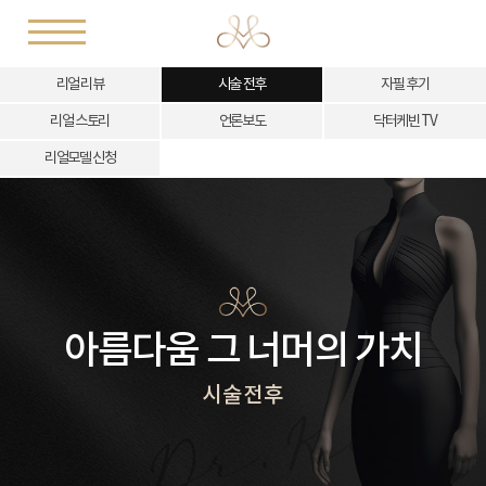
리얼 리뷰
시술 전후
자필 후기
리얼 스토리
언론보도
닥터케빈 TV
리얼모델 신청
아름다움 그 너머의 가치
시술전후