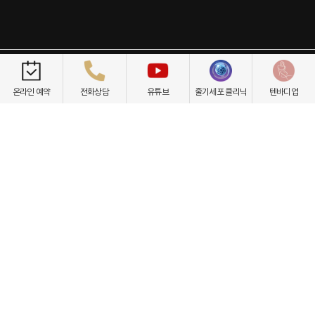
개인정보취급방침
이용약관
환자권리장전
비급여항목
온라인 예약
전화상담
유튜브
줄기세포 클리닉
텐바디업
닥터케빈의원
텐바디업
서울 서초구 강남대로 535 프린스타워 3층