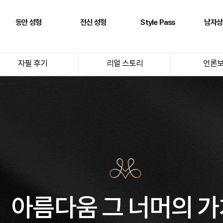
동안 성형
전신 성형
Style Pass
남자상
풀페이스 필러
두상 성형
뒤통수
어깨
자필 후기
리얼 스토리
언론
AntG 주사
어깨 필러
정수리
삼두근
페이스 에클레인
제시라인 필러
옆통수
이두근
바디 에클레인
다리 성형
본시멘트 후 교정
전완근
볼륨 리프팅
키성형
광배근
실리프팅
스킨플렉스
Stem950
Stemfill
아름다움 그 너머의 가