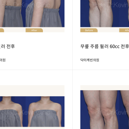
필러 전후
무릎 주름 필러 60cc 전
의원
닥터케빈의원