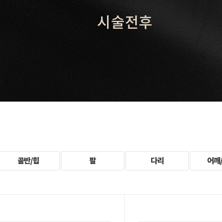
시술전후
골반/힙
팔
다리
어깨