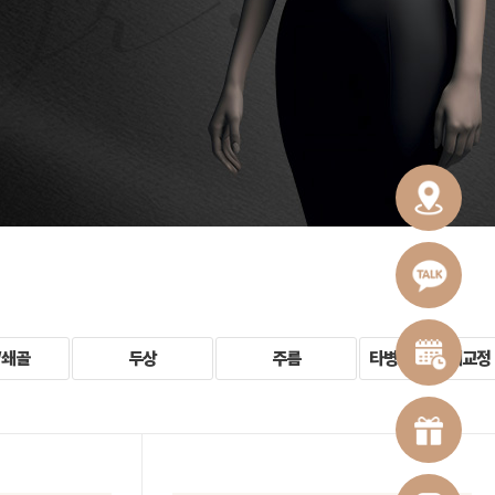
/쇄골
두상
주름
타병원 시술 재교정