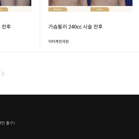
술 전후
가슴필러 240cc 시술 전후
닥터케빈의원
4번 출구)