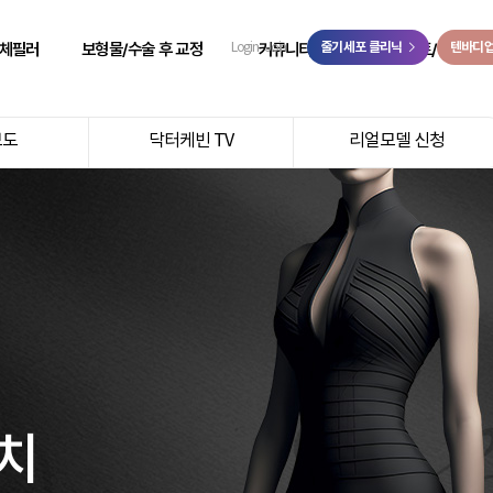
>
체필러
보형물/수술 후 교정
커뮤니티
줄기세포 클리닉
이벤트/예약
텐바디
Login
Join
 성형
힙보형물 후 교정
리얼 리뷰
이벤트
보도
닥터케빈 TV
리얼모델 신청
 성형
바디 비대칭
시술 전후
온라인 예약
 성형
사고 후 조직 결손 교정
자필 후기
온라인 상담
 성형
코 수술 후 교정
리얼 스토리
카카오톡 상담
 성형
언론보도
닥터케빈 TV
리얼모델 신청
치