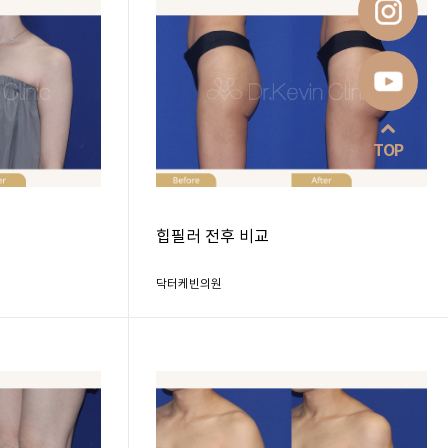
TOP
힙필러 전후 비교
닥터케빈의원