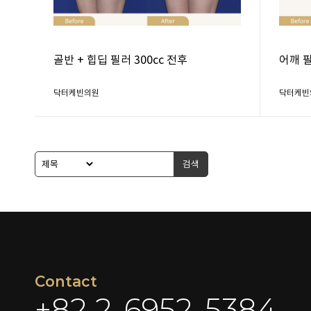
골반 + 힙딥 필러 300cc 전후
어깨 필
닥터케빈의원
닥터케빈
검색
Contact
+82 2-6952-5384