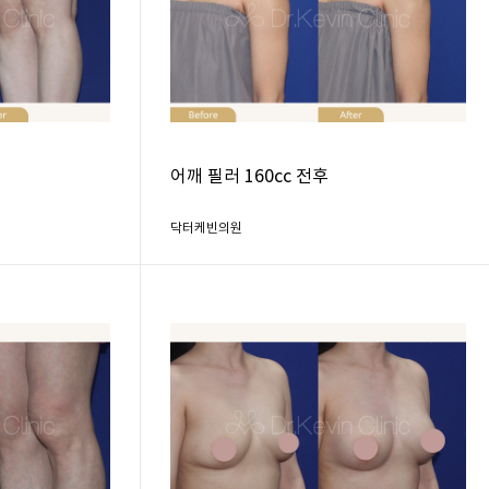
후
어깨 필러 160cc 전후
닥터케빈의원