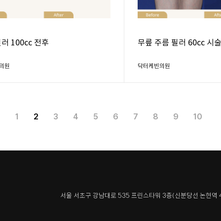
러 100cc 전후
무릎 주름 필러 60cc 시
의원
닥터케빈의원
1
2
3
4
5
6
7
8
9
10
서울 서초구 강남대로 535 프린스타워 3층
(신분당선 논현역 