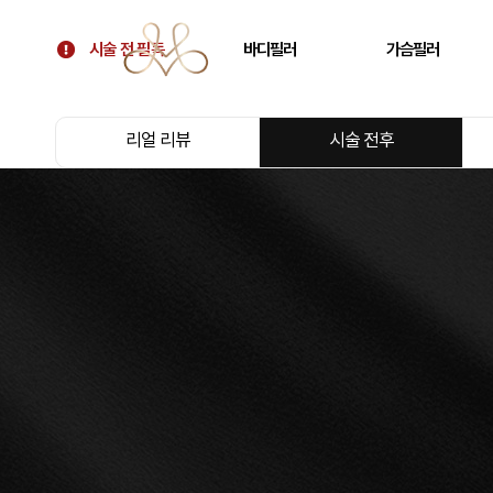
시술 전 필독
바디필러
가슴필러
시술 전 필독
골반필러 우아힙
가슴 필러
리얼 리뷰
시술 전후
대표원장 칼럼
허벅지 필러
가슴보형물 후 교정
병원 소개
휜다리 필러
텐바디업 필러 소개
팔뚝 필러
오시는 길
쇄골 필러
주름 필러