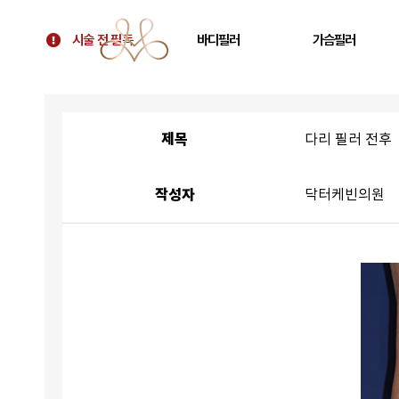
시술 전 필독
바디필러
가슴필러
시술 전 필독
골반필러 우아힙
가슴 필러
대표원장 칼럼
허벅지 필러
가슴보형물 후 교정
제목
다리 필러 전후
병원 소개
휜다리 필러
텐바디업 필러 소개
팔뚝 필러
작성자
닥터케빈의원
오시는 길
쇄골 필러
주름 필러