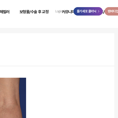
>
체필러
보형물/수술 후 교정
커뮤니티
줄기세포 클리닉
이벤트/예약
텐바디
Login
Join
 성형
힙보형물 후 교정
리얼 리뷰
이벤트
 성형
바디 비대칭
시술 전후
온라인 예약
 성형
사고 후 조직 결손 교정
자필 후기
온라인 상담
 성형
코 수술 후 교정
리얼 스토리
카카오톡 상담
 성형
언론보도
닥터케빈 TV
리얼모델 신청