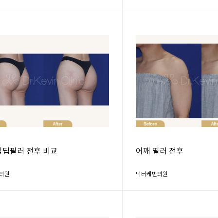
힙딥필러 전후 비교
어깨 필러 전후
의원
닥터케빈의원