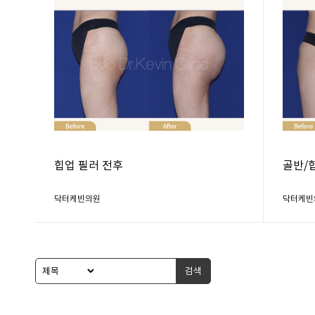
힙업 필러 전후
골반/
닥터케빈의원
닥터케빈
검색