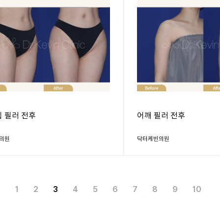
힙 필러 전후
어깨 필러 전후
의원
닥터케빈의원
1
2
3
4
5
6
7
8
9
10