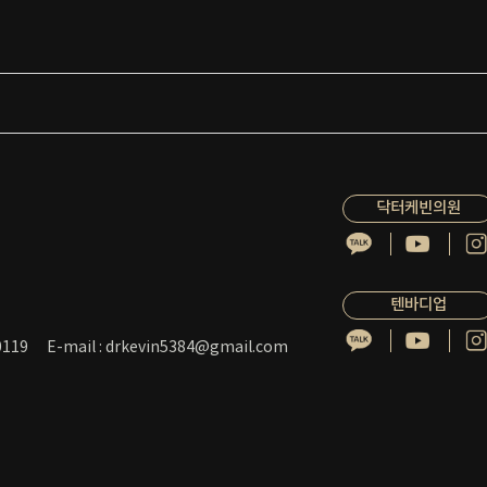
닥터케빈의원
텐바디업
119
E-mail : drkevin5384@gmail.com