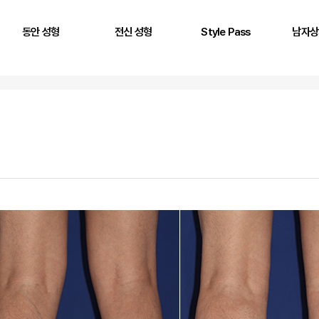
동안 성형
전신 성형
Style Pass
남자상
풀페이스 필러
두상 성형
뒤통수
어깨
AntG 주사
어깨 필러
정수리
삼두근
페이스 에클레인
제시라인 필러
옆통수
이두근
바디 에클레인
다리 성형
본시멘트 후 교정
전완근
볼륨 리프팅
키성형
광배근
실리프팅
스킨플렉스
Stem950
Stemfill