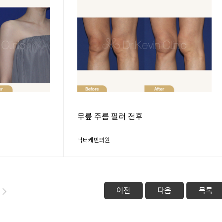
무릎 주름 필러 전후
닥터케빈의원
이전
다음
목록