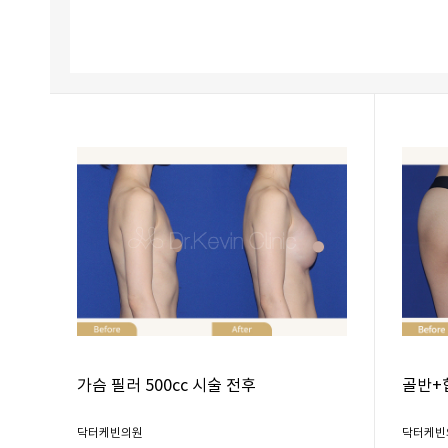
가슴 필러 500cc 시술 전후
골반+
닥터케빈의원
닥터케빈