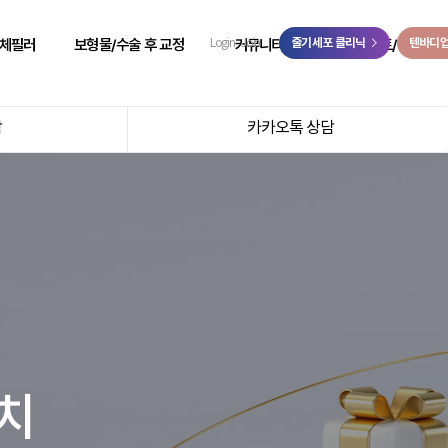
>
체필러
보형물/수술 후 교정
커뮤니티
줄기세포 클리닉
이벤트/예약
텐바디
Login
Join
 성형
힙보형물 후 교정
리얼 리뷰
이벤트
담
카카오톡 상담
 성형
바디 비대칭
시술 전후
온라인 예약
 성형
사고 후 조직 결손 교정
자필 후기
온라인 상담
 성형
코 수술 후 교정
리얼 스토리
카카오톡 상담
 성형
언론보도
닥터케빈 TV
리얼모델 신청
치