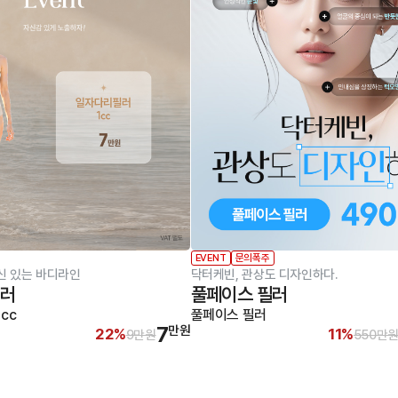
EVENT
문의폭주
신 있는 바디라인
닥터케빈, 관상도 디자인하다.
필러
풀페이스 필러
cc
풀페이스 필러
7
만원
22%
11%
9만원
550만