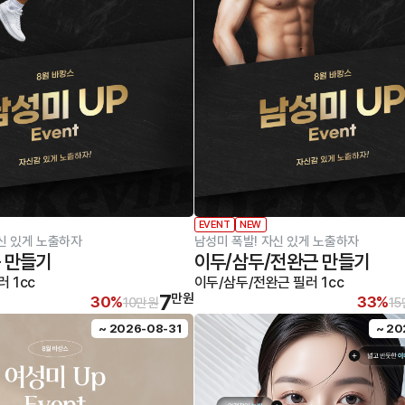
EVENT
NEW
신 있게 노출하자
남성미 폭발! 자신 있게 노출하자
 만들기
이두/삼두/전완근 만들기
 1cc
이두/삼두/전완근 필러 1cc
7
만원
30%
33%
10만원
1
~ 2026-08-31
~ 20