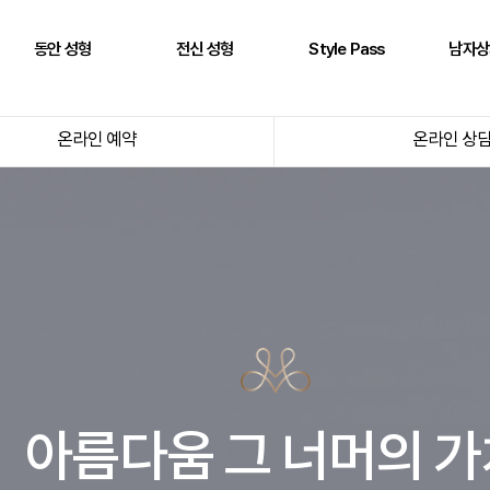
동안 성형
전신 성형
Style Pass
남자상
풀페이스 필러
두상 성형
뒤통수
어깨
온라인 예약
온라인 상
AntG 주사
어깨 필러
정수리
삼두근
페이스 에클레인
제시라인 필러
옆통수
이두근
바디 에클레인
다리 성형
본시멘트 후 교정
전완근
볼륨 리프팅
키성형
광배근
실리프팅
스킨플렉스
Stem950
Stemfill
아름다움 그 너머의 가