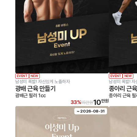
EVENT
NEW
EVENT
NEW
남성미 폭발! 자신있게 노출하자
남성미 폭발! 자
광배 근육 만들기
종아리 근육
광배근 필러 1cc
종아리 근육 필러
10
만원
33%
15만원
~ 2026-08-31