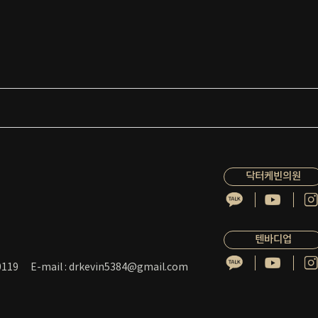
닥터케빈의원
텐바디업
119
E-mail : drkevin5384@gmail.com