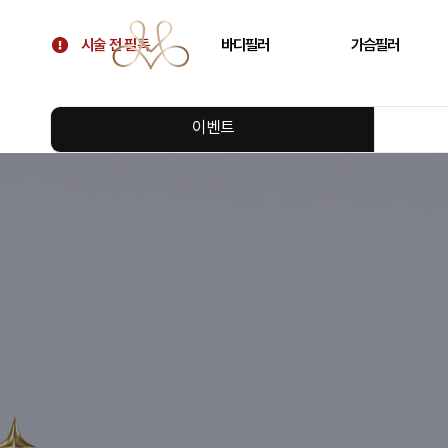
시술 전 필독
바디필러
가슴필러
시술 전 필독
골반필러 우아힙
가슴 필러
이벤트
대표원장 칼럼
허벅지 필러
가슴보형물 후 교정
병원 소개
휜다리 필러
텐바디업 필러 소개
팔뚝 필러
오시는 길
쇄골 필러
주름 필러