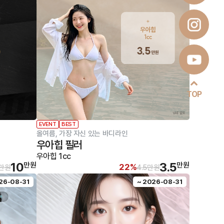
TOP
EVENT
BEST
올여름, 가장 자신 있는 바디라인
우아힙 필러
우아힙 1cc
10
3.5
만원
만원
22%
5만원
4.5만원
26-08-31
~ 2026-08-31