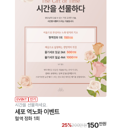
EVENT
인기
시간을 선물하세요.
세포 역노화 이벤트
혈액 정화 1회
150
만원
25%
200만원