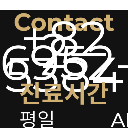
Contact
+82
2-
6952
5384
진료시간
평일

A