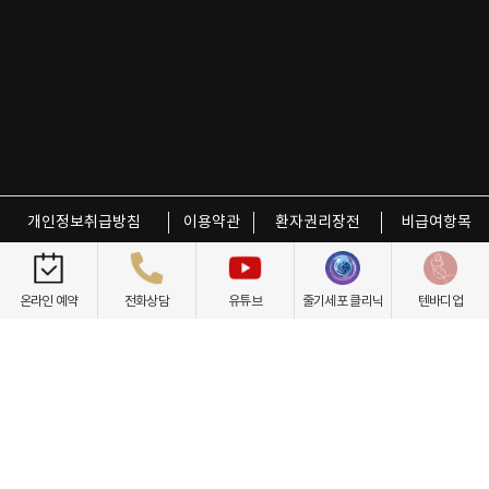
개인정보취급방침
이용약관
환자권리장전
비급여항목
닥터케빈의원
텐바디업
온라인 예약
전화상담
유튜브
줄기세포 클리닉
텐바디업