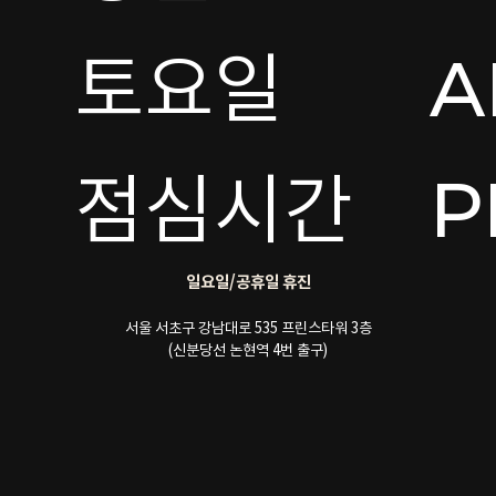
토요일 

A
점심시간
P
일요일/공휴일 휴진
서울 서초구 강남대로 535 프린스타워 3층
(신분당선 논현역 4번 출구)