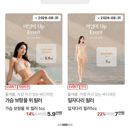
~ 2026-08-31
~ 2026-08-31
~
EVENT
문의폭주
EVENT
 있는 바디라인
닥터케빈, 관상도 디자인하다.
얼굴의 분위기를 설계
풀페이스 필러
이미지메이킹 필
c
풀페이스 필러
이미지메이킹 필러
7
만원
490
만원
22%
11%
17%
9만원
550만원
30
1
2
3
4
5