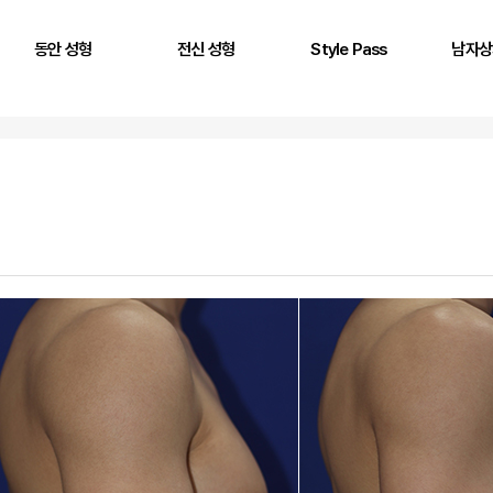
동안 성형
전신 성형
Style Pass
남자상
풀페이스 필러
두상 성형
뒤통수
어깨
AntG 주사
어깨 필러
정수리
삼두근
페이스 에클레인
제시라인 필러
옆통수
이두근
바디 에클레인
다리 성형
본시멘트 후 교정
전완근
볼륨 리프팅
키성형
광배근
실리프팅
스킨플렉스
Stem950
Stemfill