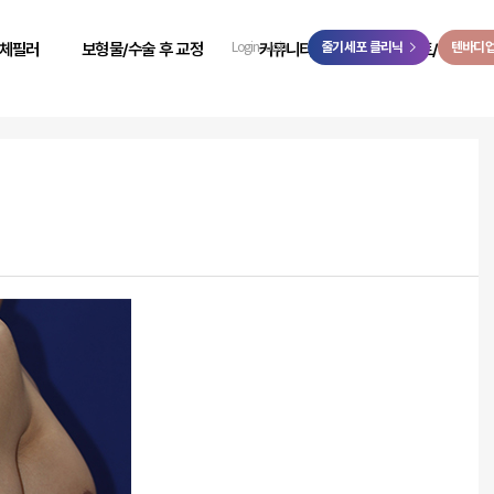
>
체필러
보형물/수술 후 교정
커뮤니티
줄기세포 클리닉
이벤트/예약
텐바디
Login
Join
 성형
힙보형물 후 교정
리얼 리뷰
이벤트
 성형
바디 비대칭
시술 전후
온라인 예약
 성형
사고 후 조직 결손 교정
자필 후기
온라인 상담
 성형
코 수술 후 교정
리얼 스토리
카카오톡 상담
 성형
언론보도
닥터케빈 TV
리얼모델 신청