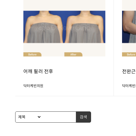
어깨 필러 전후
전완근
닥터케빈의원
닥터케빈
검색