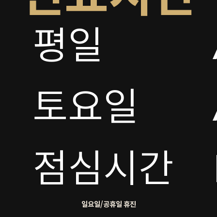
평일

토요일 

점심시간
일요일/공휴일 휴진