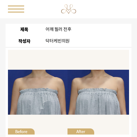
제목
어깨 필러 전후
작성자
닥터케빈의원