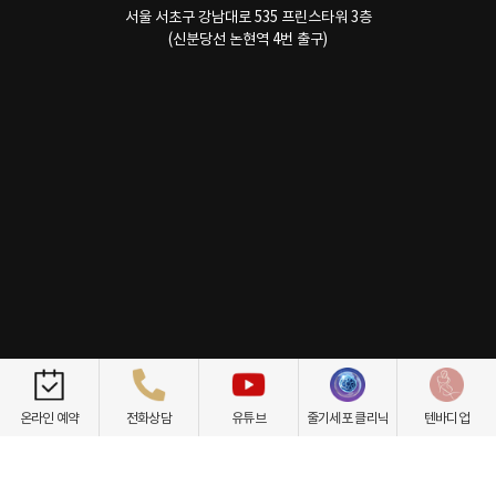
서울 서초구 강남대로 535 프린스타워 3층
(신분당선 논현역 4번 출구)
개인정보취급방침
이용약관
환자권리장전
비급여항목
온라인 예약
전화상담
유튜브
줄기세포 클리닉
텐바디업
닥터케빈의원
텐바디업