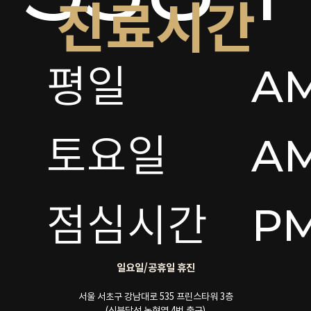
진료시간
평일

AM
토요일 

AM
점심시간
PM
일요일/공휴일 휴진
서울 서초구 강남대로 535 프린스타워 3층