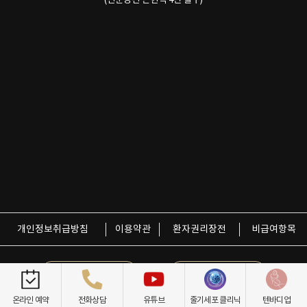
(신분당선 논현역 4번 출구)
개인정보취급방침
이용약관
환자권리장전
비급여항목
닥터케빈의원
텐바디업
온라인 예약
전화상담
유튜브
줄기세포 클리닉
텐바디업