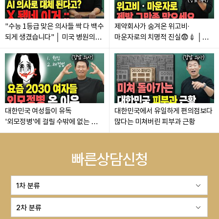
"수능 1등급 맞은 의사들 싹 다 백수
제약회사가 숨겨온 위고비·
되게 생겼습니다" │ 미국 병원의
마운자로의 치명적 진실😨💉 │
충격적인 근황😱
기적의 비만약에 전 세계가
속았습니다
대한민국 여성들이 유독
대한민국에서 유일하게 편의점보다
'외모정병'에 걸릴 수밖에 없는 소름
많다는 미쳐버린 피부과 근황
돋는 진짜 이유 (ft. 강남 의사
팩트폭행)
빠른상담신청