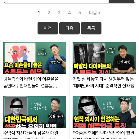
1
2
3
4
5
다음 >
이전
다음
목록
넷플릭스와 배달 앱이 이혼율을
기껏 살 빼놓고 다시 병원부터 찾는
높인다⁉️ 현대인들이 결혼을
'대뼈말라의 시대' 충격적인 실태🚨
후회하는 진짜 이유😨
수백억 자산가들이 남몰래 매일
"요즘은 연예인보다 일반인이 훨씬