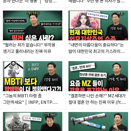
혼자 한다는 '이 행동' │ "당장
예쁩니다" 수만 명 본 의사가 말하는
오늘부터 하세요"
진짜 예쁜 여자의 기준
"필러는 죄가 없습니다" 부작용
"내면의 아름다움이 중요하다"는
생기고 흘러내리는 진짜 이유
말이 대한민국 최고의 가스라이팅인
이유
"그놈의 MBTI 타령 좀
"결혼하면 나만 손해?" MZ세대가
그만하세요" │ INFP, ENTP..
절대 결혼 안 하는 진짜 이유 (ft.
의사는 절대 안 믿는 이유
상승혼 vs 하강혼)