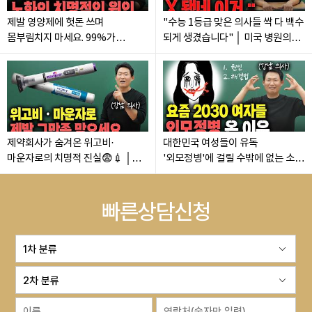
제발 영양제에 헛돈 쓰며
"수능 1등급 맞은 의사들 싹 다 백수
몸부림치지 마세요. 99%가
되게 생겼습니다" │ 미국 병원의
착각하는 치명적 노화 원인│
충격적인 근황😱
역노화,안티에이징,동안,줄기세포
제약회사가 숨겨온 위고비·
대한민국 여성들이 유독
마운자로의 치명적 진실😨💉 │
'외모정병'에 걸릴 수밖에 없는 소름
기적의 비만약에 전 세계가
돋는 진짜 이유 (ft. 강남 의사
속았습니다
팩트폭행)
빠른상담신청