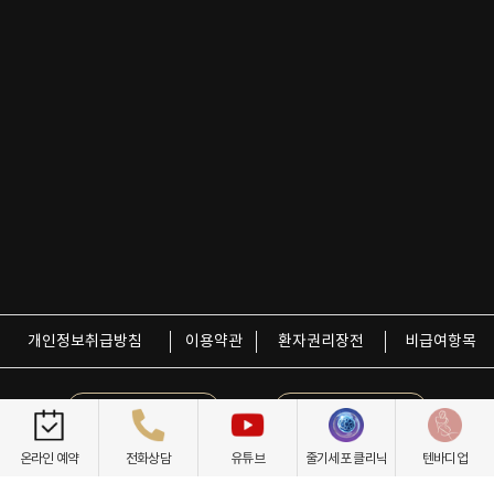
개인정보취급방침
이용약관
환자권리장전
비급여항목
닥터케빈의원
텐바디업
온라인 예약
전화상담
유튜브
줄기세포 클리닉
텐바디업