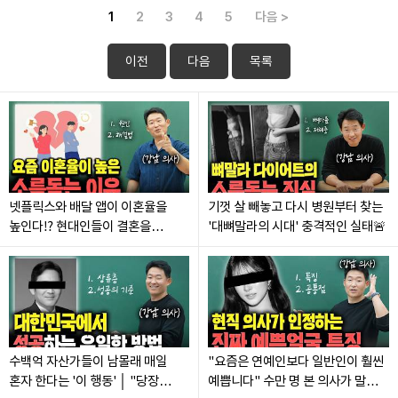
1
2
3
4
5
다음 >
이전
다음
목록
넷플릭스와 배달 앱이 이혼율을
기껏 살 빼놓고 다시 병원부터 찾는
높인다⁉️ 현대인들이 결혼을
'대뼈말라의 시대' 충격적인 실태🚨
후회하는 진짜 이유😨
수백억 자산가들이 남몰래 매일
"요즘은 연예인보다 일반인이 훨씬
혼자 한다는 '이 행동' │ "당장
예쁩니다" 수만 명 본 의사가 말하는