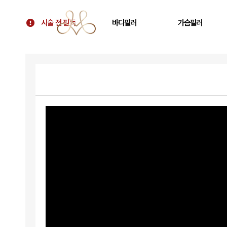
시술 전 필독
바디필러
가슴필러
시술 전 필독
골반필러 우아힙
가슴 필러
대표원장 칼럼
허벅지 필러
가슴보형물 후 교정
병원 소개
휜다리 필러
텐바디업 필러 소개
팔뚝 필러
오시는 길
쇄골 필러
주름 필러