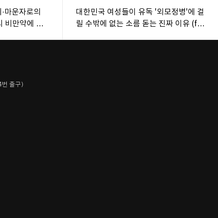
비·마운자로의
대한민국 여성들이 유독 '외모정병'에 걸
의 비만약에 전
릴 수밖에 없는 소름 돋는 진짜 이유 (ft.
강남 의사 팩트폭행)
4번 출구)