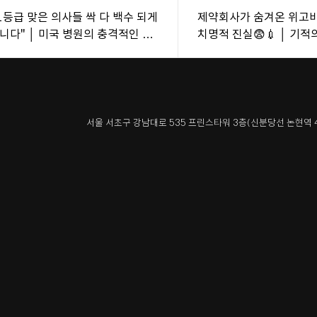
1등급 맞은 의사들 싹 다 백수 되게
제약회사가 숨겨온 위고
니다" │ 미국 병원의 충격적인 근
치명적 진실😨💉 │ 기적
세계가 속았습니다
서울 서초구 강남대로 535 프린스타워 3층
(신분당선 논현역 