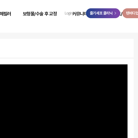
>
체필러
보형물/수술 후 교정
커뮤니티
줄기세포 클리닉
이벤트/예약
텐바디
Login
Join
 성형
힙보형물 후 교정
리얼 리뷰
이벤트
 성형
바디 비대칭
시술 전후
온라인 예약
 성형
사고 후 조직 결손 교정
자필 후기
온라인 상담
 성형
코 수술 후 교정
리얼 스토리
카카오톡 상담
 성형
언론보도
닥터케빈 TV
리얼모델 신청