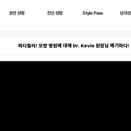
동안 성형
전신 성형
Style Pass
남자상
풀페이스 필러
두상 성형
뒤통수
어깨
AntG 주사
어깨 필러
정수리
삼두근
바디필러! 모방 병원에 대해 Dr. Kevin 원장님 얘기하다!
페이스 에클레인
제시라인 필러
옆통수
이두근
바디 에클레인
다리 성형
본시멘트 후 교정
전완근
볼륨 리프팅
키성형
광배근
실리프팅
스킨플렉스
Stem950
Stemfill