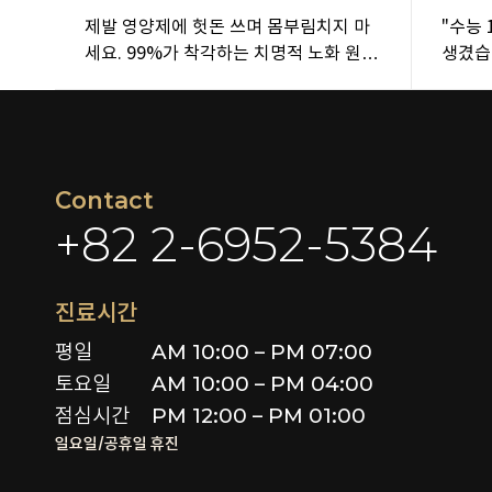
제발 영양제에 헛돈 쓰며 몸부림치지 마
"수능 
세요. 99%가 착각하는 치명적 노화 원인
생겼습
│역노화,안티에이징,동안,줄기세포
황😱
Contact
+82 2-6952-5384
진료시간
평일

AM 10:00 – PM 07:00

토요일 

AM 10:00 – PM 04:00

점심시간
PM 12:00 – PM 01:00
일요일/공휴일 휴진