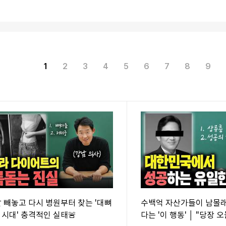
1
2
3
4
5
6
7
8
9
살 빼놓고 다시 병원부터 찾는 '대뼈
수백억 자산가들이 남몰래
 시대' 충격적인 실태🚨
다는 '이 행동' │ "당장