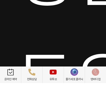
토요
온라인 예약
전화상담
유튜브
줄기세포 클리닉
텐바디업