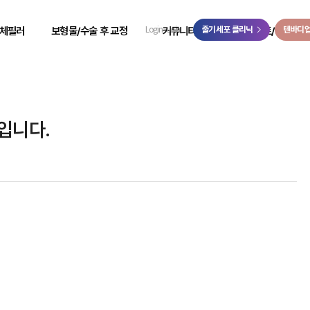
>
체필러
보형물/수술 후 교정
커뮤니티
줄기세포 클리닉
이벤트/예약
텐바디
Login
Join
 성형
힙보형물 후 교정
리얼 리뷰
이벤트
 성형
바디 비대칭
시술 전후
온라인 예약
 성형
사고 후 조직 결손 교정
자필 후기
온라인 상담
’입니다.
 성형
코 수술 후 교정
리얼 스토리
카카오톡 상담
 성형
언론보도
닥터케빈 TV
리얼모델 신청