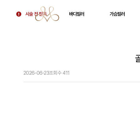
시술 전 필독
바디필러
가슴필러
시술 전 필독
골반필러 우아힙
가슴 필러
대표원장 칼럼
허벅지 필러
가슴보형물 후 교정
병원 소개
휜다리 필러
텐바디업 필러 소개
팔뚝 필러
2026-06-23
조회수
411
오시는 길
쇄골 필러
주름 필러