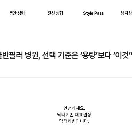
동안 성형
전신 성형
Style Pass
남자상
풀페이스 필러
두상 성형
뒤통수
어깨
AntG 주사
어깨 필러
정수리
삼두근
페이스 에클레인
제시라인 필러
옆통수
이두근
골반필러 병원, 선택 기준은 ‘용량’보다 ‘이것
바디 에클레인
다리 성형
본시멘트 후 교정
전완근
볼륨 리프팅
키성형
광배근
실리프팅
스킨플렉스
Stem950
Stemfill
안녕하세요.
닥터케빈 대표원장
닥터케빈입니다.