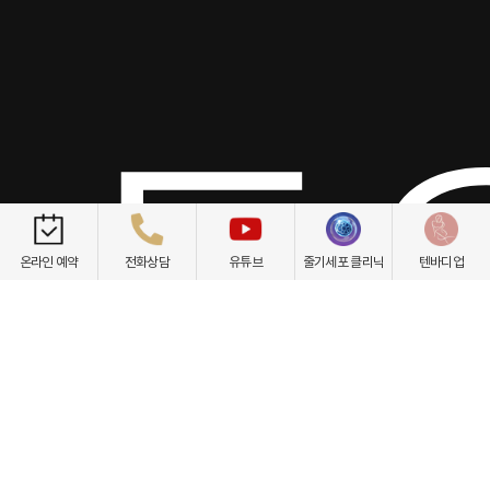
토요
온라인 예약
전화상담
유튜브
줄기세포 클리닉
텐바디업