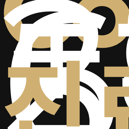
+
2
Co
6
5
진