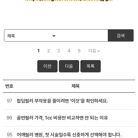
검색
1
2
3
4
5
다음 >
이전
다음
목록
번호
제목
97
힙딥필러 부작용을 줄이려면 ‘이것’을 확인하세요.
96
골반필러 가격, 1cc 비용만 비교하면 안 되는 이유
95
어깨필러 병원, 첫 시술일수록 신중하게 선택해야 합니다.