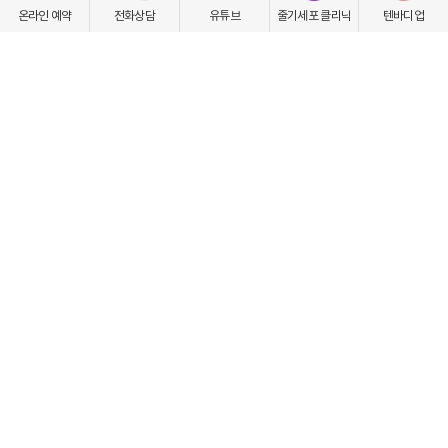
온라인 예약
전화상담
유튜브
줄기세포 클리닉
텐바디업
점