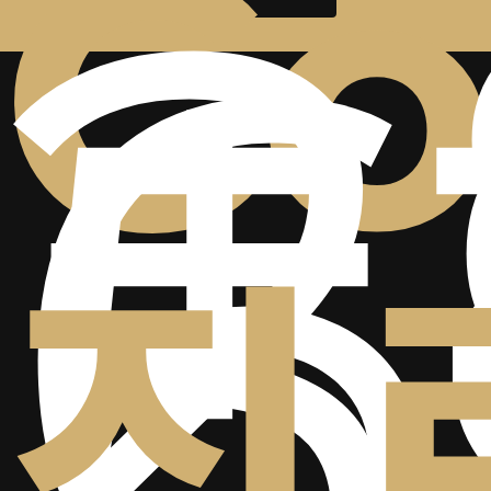
+
2
Co
6
5
진