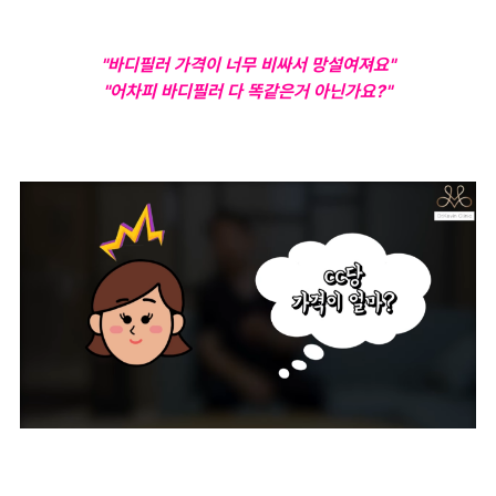
"바디필러 가격이 너무 비싸서 망설여져요"
"어차피 바디필러 다 똑같은거 아닌가요?"