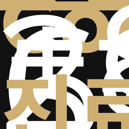
+
2
Co
6
5
진