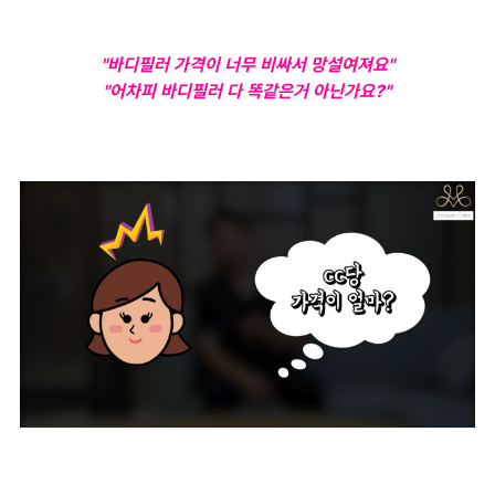
"바디필러 가격이 너무 비싸서 망설여져요"
"어차피 바디필러 다 똑같은거 아닌가요?"