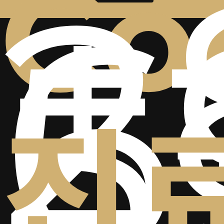
+
2
Co
6
5
진