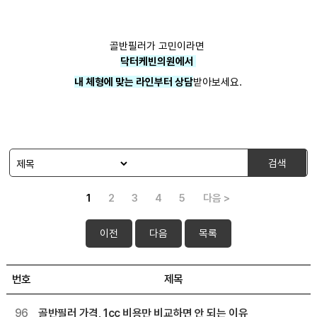
골반필러가 고민이라면
닥터케빈의원에서
내 체형에 맞는 라인부터 상담
받아보세요.
검색
1
2
3
4
5
다음 >
이전
다음
목록
번호
제목
96
골반필러 가격, 1cc 비용만 비교하면 안 되는 이유