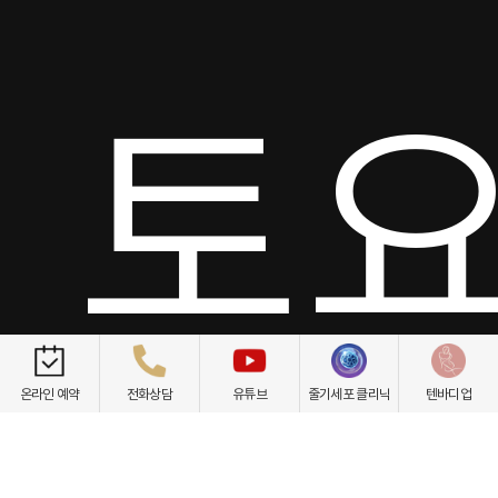
토요
온라인 예약
전화상담
유튜브
줄기세포 클리닉
텐바디업