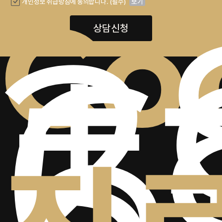
+
2
Co
개인정보 취급방침에 동의합니다. (필수)
보기
6
상담신청
5