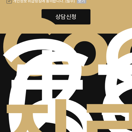
+
2
Co
개인정보 취급방침에 동의합니다. (필수)
보기
6
상담신청
5