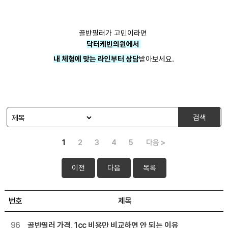
골반필러가 고민이라면
닥터케빈의원에서
내 체형에 맞는 라인부터 상담
받아보세요.
검색
1
2
3
4
5
다음 >
이전
다음
목록
번호
제목
96
골반필러 가격, 1cc 비용만 비교하면 안 되는 이유