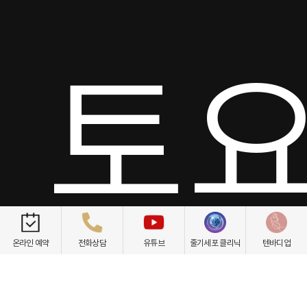
토요
온라인 예약
전화상담
유튜브
줄기세포 클리닉
텐바디업