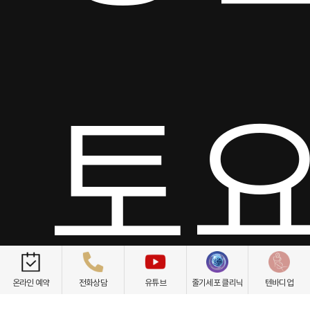
토요
온라인 예약
전화상담
유튜브
줄기세포 클리닉
텐바디업