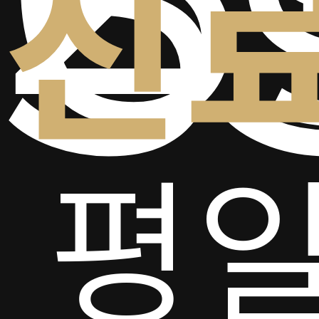
5
진
평일