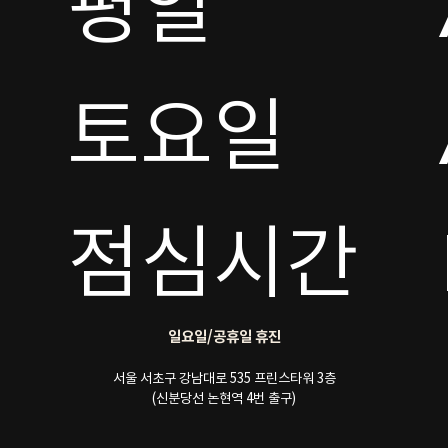
평일

토요일 

점심시간
일요일/공휴일 휴진
서울 서초구 강남대로 535 프린스타워 3층
(신분당선 논현역 4번 출구)