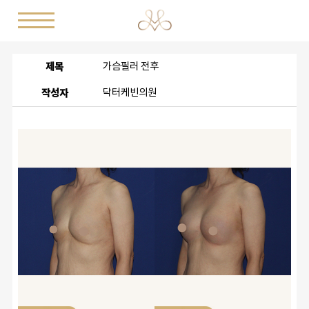
제목
가슴필러 전후
작성자
닥터케빈의원