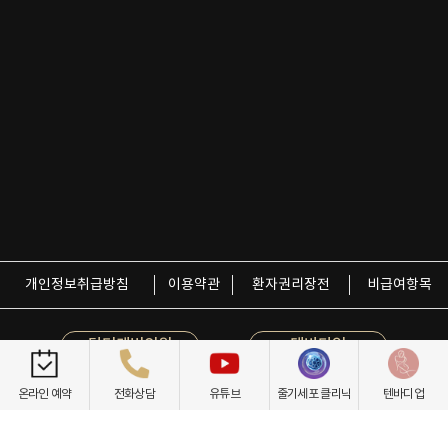
개인정보취급방침
이용약관
환자권리장전
비급여항목
닥터케빈의원
텐바디업
온라인 예약
전화상담
유튜브
줄기세포 클리닉
텐바디업