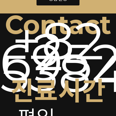
Contact
+82
2-
6952
538
진료시간