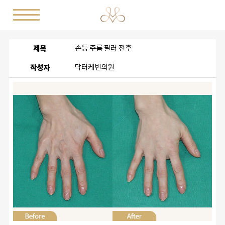
제목
손등 주름 필러 전후
작성자
닥터케빈의원