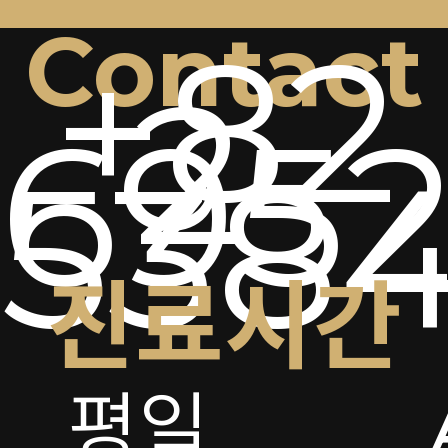
Contact
+82
2-
6952
538
진료시간
평일
