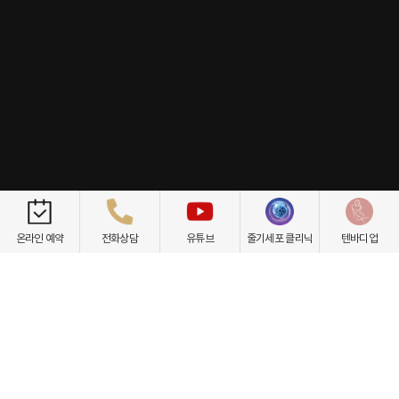
개인정보취급방침
이용약관
환자권리장전
비급여항목
온라인 예약
전화상담
유튜브
줄기세포 클리닉
텐바디업
닥터케빈의원
텐바디업