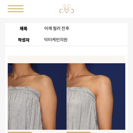
제목
어깨 필러 전후
작성자
닥터케빈의원