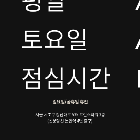
평일

토요일 

점심시간
일요일/공휴일 휴진
서울 서초구 강남대로 535 프린스타워 3층
(신분당선 논현역 4번 출구)