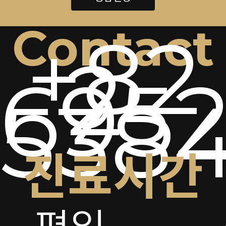
Contact
+82
2-
6952
538
진료시간