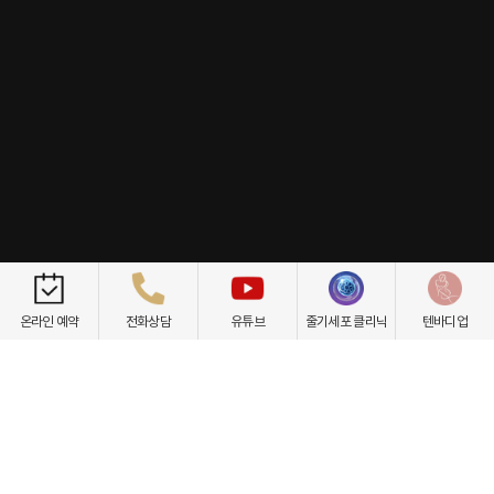
개인정보취급방침
이용약관
환자권리장전
비급여항목
온라인 예약
전화상담
유튜브
줄기세포 클리닉
텐바디업
닥터케빈의원
텐바디업