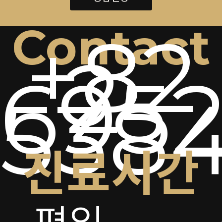
Contact
+82
2-
6952
538
진료시간