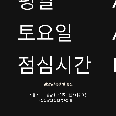
평일

토요일 

점심시간
일요일/공휴일 휴진
서울 서초구 강남대로 535 프린스타워 3층
(신분당선 논현역 4번 출구)