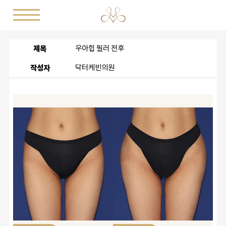
제목
우아힙 필러 전후
작성자
닥터케빈의원