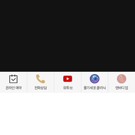
개인정보취급방침
이용약관
환자권리장전
비급여항목
온라인 예약
전화상담
유튜브
줄기세포 클리닉
텐바디업
닥터케빈의원
텐바디업