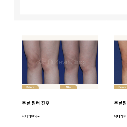
무릎 필러 전후
무릎필
닥터케빈의원
닥터케빈