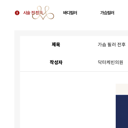
시술 전 필독
바디필러
가슴필러
시술 전 필독
골반필러 우아힙
가슴 필러
대표원장 칼럼
허벅지 필러
가슴보형물 후 교정
제목
가슴 필러 전후
병원 소개
휜다리 필러
텐바디업 필러 소개
팔뚝 필러
작성자
닥터케빈의원
오시는 길
쇄골 필러
주름 필러