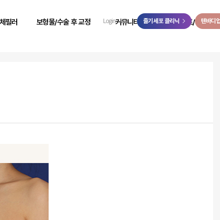
>
체필러
보형물/수술 후 교정
커뮤니티
줄기세포 클리닉
이벤트/예약
텐바디
Login
Join
 성형
힙보형물 후 교정
리얼 리뷰
이벤트
 성형
바디 비대칭
시술 전후
온라인 예약
 성형
사고 후 조직 결손 교정
자필 후기
온라인 상담
 성형
코 수술 후 교정
리얼 스토리
카카오톡 상담
 성형
언론보도
닥터케빈 TV
리얼모델 신청