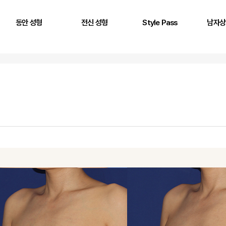
동안 성형
전신 성형
Style Pass
남자상
풀페이스 필러
두상 성형
뒤통수
어깨
AntG 주사
어깨 필러
정수리
삼두근
페이스 에클레인
제시라인 필러
옆통수
이두근
바디 에클레인
다리 성형
본시멘트 후 교정
전완근
볼륨 리프팅
키성형
광배근
실리프팅
스킨플렉스
Stem950
Stemfill