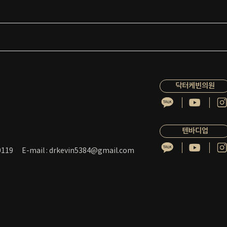
닥터케빈의원
텐바디업
119
E-mail : drkevin5384@gmail.com