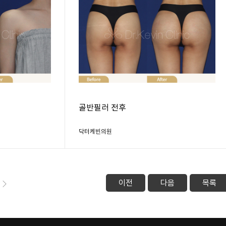
골반필러 전후
닥터케빈의원
이전
다음
목록