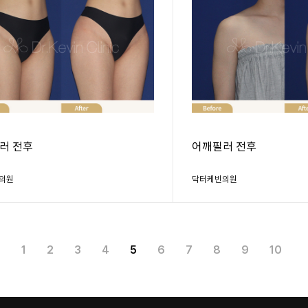
러 전후
어깨필러 전후
의원
닥터케빈의원
1
2
3
4
5
6
7
8
9
10