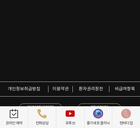
개인정보취급방침
이용약관
환자권리장전
비급여항목
닥터케빈의원
텐바디업
온라인 예약
전화상담
유튜브
줄기세포 클리닉
텐바디업