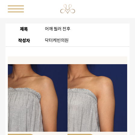
제목
어깨 필러 전후
작성자
닥터케빈의원