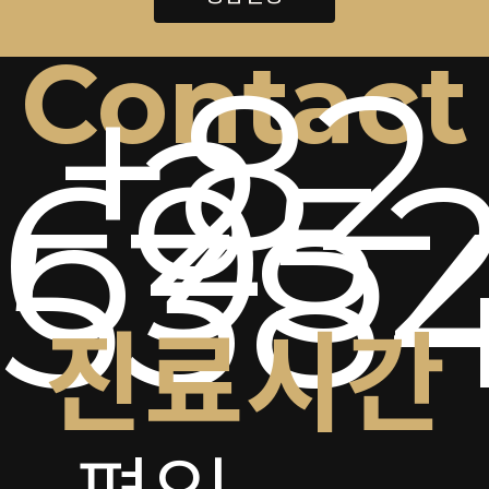
Contact
+82
2-
6952
538
진료시간