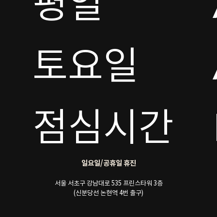
평일

토요일 

점심시간
일요일/공휴일 휴진
서울 서초구 강남대로 535 프린스타워 3층
(신분당선 논현역 4번 출구)