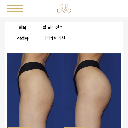
제목
힙 필러 전후
작성자
닥터케빈의원