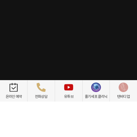
개인정보취급방침
이용약관
환자권리장전
비급여항목
온라인 예약
전화상담
유튜브
줄기세포 클리닉
텐바디업
닥터케빈의원
텐바디업