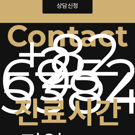
상담신청
Contact
+82
2-
6952
538
진료시간