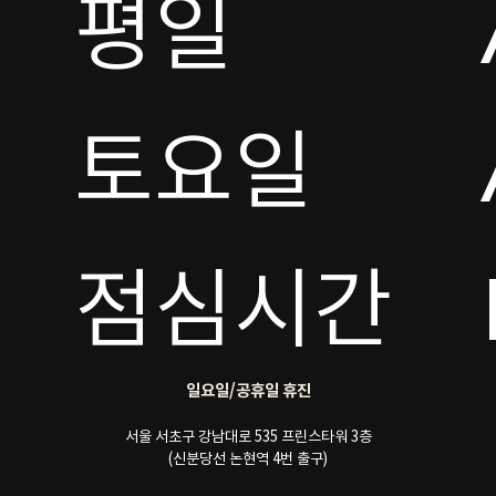
평일

토요일 

점심시간
일요일/공휴일 휴진
서울 서초구 강남대로 535 프린스타워 3층
(신분당선 논현역 4번 출구)