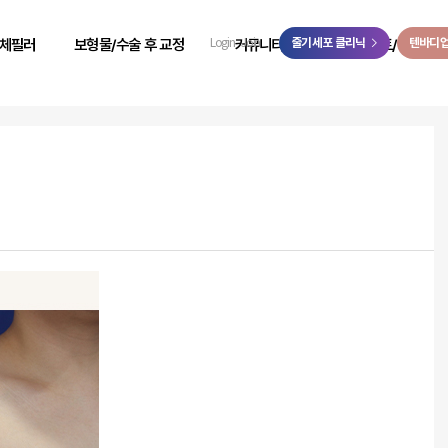
>
체필러
보형물/수술 후 교정
커뮤니티
줄기세포 클리닉
이벤트/예약
텐바디
Login
Join
 성형
힙보형물 후 교정
리얼 리뷰
이벤트
 성형
바디 비대칭
시술 전후
온라인 예약
 성형
사고 후 조직 결손 교정
자필 후기
온라인 상담
 성형
코 수술 후 교정
리얼 스토리
카카오톡 상담
 성형
언론보도
닥터케빈 TV
리얼모델 신청