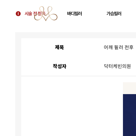
시술 전 필독
바디필러
가슴필러
시술 전 필독
골반필러 우아힙
가슴 필러
대표원장 칼럼
허벅지 필러
가슴보형물 후 교정
제목
어깨 필러 전후
병원 소개
휜다리 필러
텐바디업 필러 소개
팔뚝 필러
작성자
닥터케빈의원
오시는 길
쇄골 필러
주름 필러