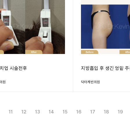
치업 시술전후
지방흡입 후 생긴 엉밑 주
의원
닥터케빈의원
11
12
13
14
15
16
17
18
19