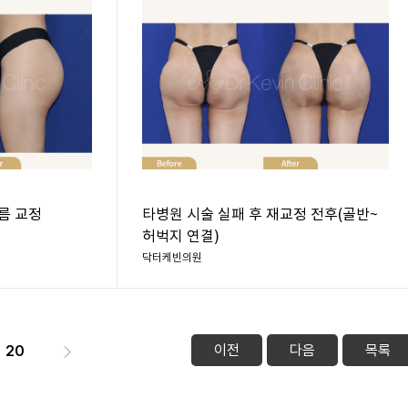
름 교정
타병원 시술 실패 후 재교정 전후(골반~
허벅지 연결)
닥터케빈의원
이전
다음
목록
20