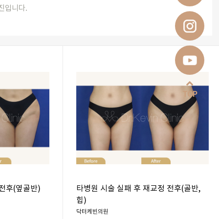
진입니다.
TOP
전후(옆골반)
타병원 시술 실패 후 재교정 전후(골반,
힙)
닥터케빈의원