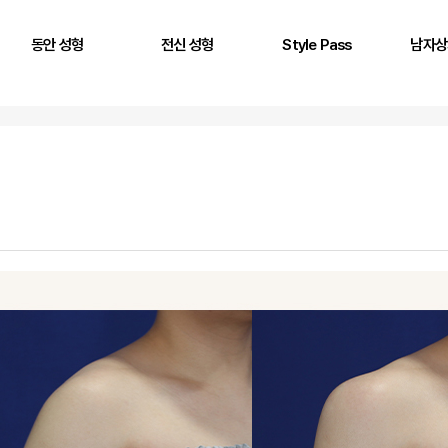
동안 성형
전신 성형
Style Pass
남자상
풀페이스 필러
두상 성형
뒤통수
어깨
AntG 주사
어깨 필러
정수리
삼두근
페이스 에클레인
제시라인 필러
옆통수
이두근
바디 에클레인
다리 성형
본시멘트 후 교정
전완근
볼륨 리프팅
키성형
광배근
실리프팅
스킨플렉스
Stem950
Stemfill