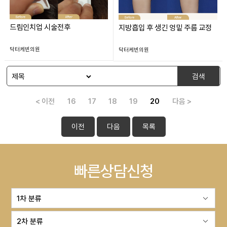
드림인치업 시술전후
지방흡입 후 생긴 엉밑 주름 교정
닥터케빈의원
닥터케빈의원
검색
< 이전
16
17
18
19
20
다음 >
이전
다음
목록
빠른상담신청