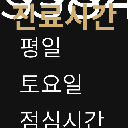
진료시간
평일

토요일 

점심시간