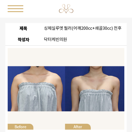
제목
싱체실루엣 필러(어깨200cc+쇄골30cc) 전후
작성자
닥터케빈의원