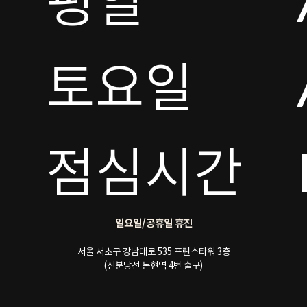
평일

토요일 

점심시간
일요일/공휴일 휴진
서울 서초구 강남대로 535 프린스타워 3층
(신분당선 논현역 4번 출구)