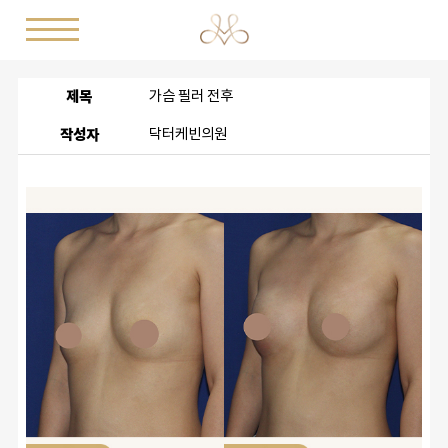
제목
가슴 필러 전후
작성자
닥터케빈의원