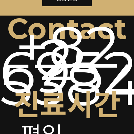
Contact
+82
2-
6952
538
진료시간