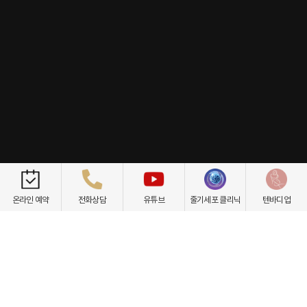
개인정보취급방침
이용약관
환자권리장전
비급여항목
온라인 예약
전화상담
유튜브
줄기세포 클리닉
텐바디업
닥터케빈의원
텐바디업