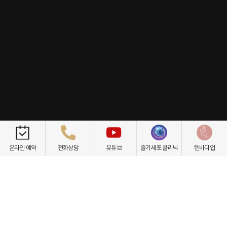
개인정보취급방침
이용약관
환자권리장전
비급여항목
온라인 예약
전화상담
유튜브
줄기세포 클리닉
텐바디업
닥터케빈의원
텐바디업