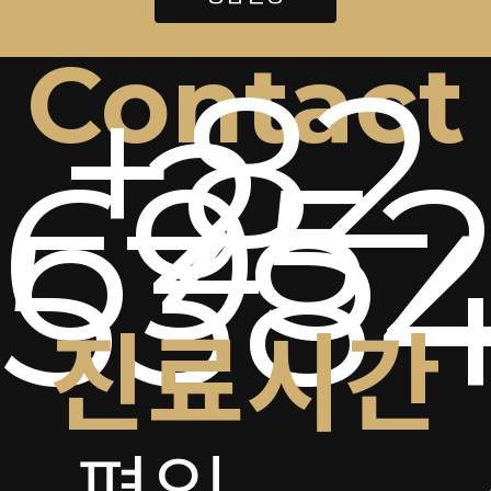
Contact
+82
2-
6952
538
진료시간