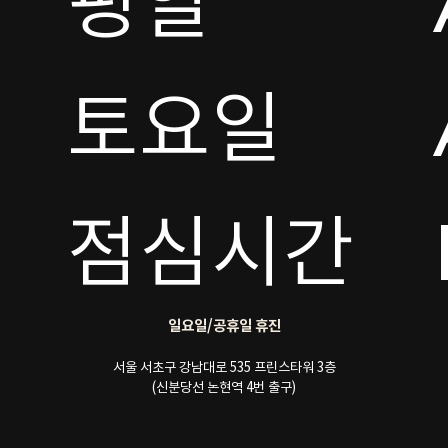
평일

토요일 

점심시간
일요일/공휴일 휴진
서울 서초구 강남대로 535 프린스타워 3층
(신분당선 논현역 4번 출구)