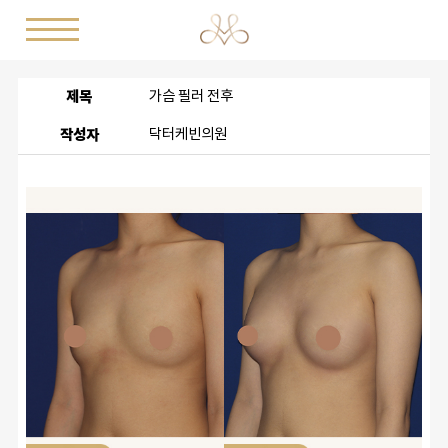
제목
가슴 필러 전후
작성자
닥터케빈의원