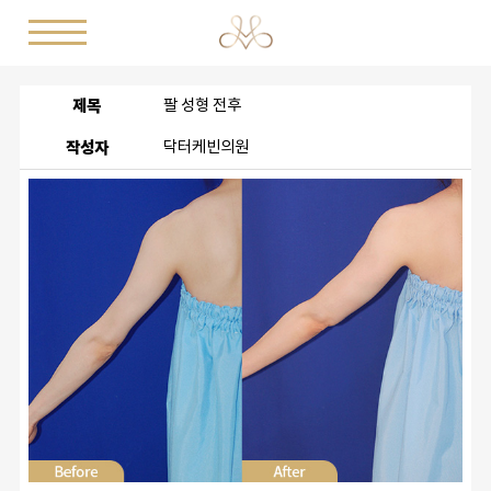
제목
팔 성형 전후
작성자
닥터케빈의원